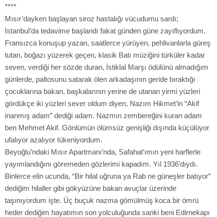
****
Mısır’dayken başlayan siroz hastalığı vücudumu sardı;
İstanbul’da tedavime başlandı fakat günden güne zayıflıyordum.
Fransızca konuşup yazan, saatlerce yürüyen, pehlivanlarla güreş
tutan, boğazı yüzerek geçen, klasik Batı müziğini türküler kadar
seven, verdiği her sözde duran, İstiklal Marşı ödülünü almadığım
günlerde, paltosunu satarak ölen arkadaşının geride bıraktığı
çocuklarına bakan, başkalarının yerine de utanan yirmi yüzleri
gördükçe iki yüzleri sever oldum diyen, Nazım Hikmet’in “Akif
inanmış adam” dediği adam. Nazmın zembereğini kuran adam
ben Mehmet Akif. Gönlümün ölümsüz genişliği dışında küçülüyor
ufalıyor azalıyor tükeniyordum.
Beyoğlu’ndaki Mısır Apartmanı’nda, Safahat’ımın yeni harflerle
yayımlandığını göremeden gözlerimi kapadım. Yıl 1936’dıydı.
Binlerce elin ucunda, “Bir hilal uğruna ya Rab ne güneşler batıyor”
dediğim hilaller gibi gökyüzüne bakan avuçlar üzerinde
taşınıyordum işte. Üç buçuk nazma gömülmüş koca bir ömrü
heder dediğim hayatımın son yolculuğunda sanki beni Edirnekapı