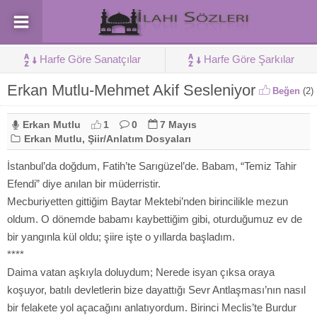
Harfe Göre Sanatçılar
Harfe Göre Şarkılar
Erkan Mutlu-Mehmet Akif Sesleniyor
Beğen
(
2
)
Erkan Mutlu
1
0
7 Mayıs
Erkan Mutlu
,
Şiir/Anlatım Dosyaları
İstanbul’da doğdum, Fatih’te Sarıgüzel’de. Babam, “Temiz Tahir
Efendi” diye anılan bir müderristir.
Mecburiyetten gittiğim Baytar Mektebi’nden birincilikle mezun
oldum. O dönemde babamı kaybettiğim gibi, oturduğumuz ev de
bir yangınla kül oldu; şiire işte o yıllarda başladım.
****
Daima vatan aşkıyla doluydum; Nerede isyan çıksa oraya
koşuyor, batılı devletlerin bize dayattığı Sevr Antlaşması’nın nasıl
bir felakete yol açacağını anlatıyordum. Birinci Meclis’te Burdur