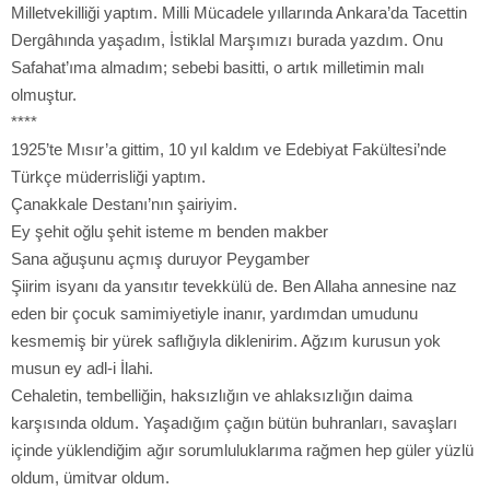
Milletvekilliği yaptım. Milli Mücadele yıllarında Ankara’da Tacettin
Dergâhında yaşadım, İstiklal Marşımızı burada yazdım. Onu
Safahat’ıma almadım; sebebi basitti, o artık milletimin malı
olmuştur.
****
1925’te Mısır’a gittim, 10 yıl kaldım ve Edebiyat Fakültesi’nde
Türkçe müderrisliği yaptım.
Çanakkale Destanı’nın şairiyim.
Ey şehit oğlu şehit isteme m benden makber
Sana ağuşunu açmış duruyor Peygamber
Şiirim isyanı da yansıtır tevekkülü de. Ben Allaha annesine naz
eden bir çocuk samimiyetiyle inanır, yardımdan umudunu
kesmemiş bir yürek saflığıyla diklenirim. Ağzım kurusun yok
musun ey adl-i İlahi.
Cehaletin, tembelliğin, haksızlığın ve ahlaksızlığın daima
karşısında oldum. Yaşadığım çağın bütün buhranları, savaşları
içinde yüklendiğim ağır sorumluluklarıma rağmen hep güler yüzlü
oldum, ümitvar oldum.