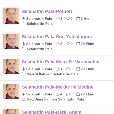
Selahattin Pala-Potpori
Selahattin Pala
2
0
2 Aralık
Selahattin Pala
Selahattin Pala-Son Yolculuğum
Selahattin Pala
3
0
29 Ekim
Selahattin Pala
Selahattin Pala-Menzil’e Varamadım
Selahattin Pala
1
0
29 Ekim
Menzil İlahileri Selahattin Pala
Selahattin Pala-Mekke İle Medine
Selahattin Pala
4
0
29 Ekim
Hac/Umre İlahileri Selahattin Pala
Selahattin Pala-Dertli Anam