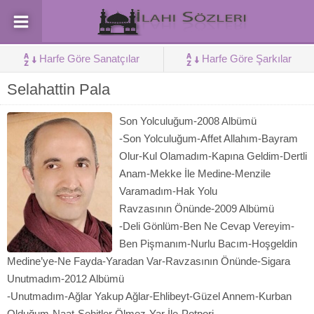
Harfe Göre Sanatçılar
Harfe Göre Şarkılar
Selahattin Pala
Son Yolculuğum-2008 Albümü
-Son Yolculuğum-Affet Allahım-Bayram
Olur-Kul Olamadım-Kapına Geldim-Dertli
Anam-Mekke İle Medine-Menzile
Varamadım-Hak Yolu
Ravzasının Önünde-2009 Albümü
-Deli Gönlüm-Ben Ne Cevap Vereyim-
Ben Pişmanım-Nurlu Bacım-Hoşgeldin
Medine’ye-Ne Fayda-Yaradan Var-Ravzasının Önünde-Sigara
Unutmadım-2012 Albümü
-Unutmadım-Ağlar Yakup Ağlar-Ehlibeyt-Güzel Annem-Kurban
Olduğum-Naat-Şehitler Ölmez-Yar İle-Potpori