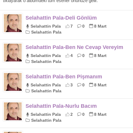
tıklayarak o albümdeki tüm eserler önünüze gelir.
Selahattin Pala-Deli Gönlüm
Selahattin Pala
7
0
8 Mart
Selahattin Pala
Selahattin Pala-Ben Ne Cevap Vereyim
Selahattin Pala
4
0
8 Mart
Selahattin Pala
Selahattin Pala-Ben Pişmanım
Selahattin Pala
3
0
8 Mart
Selahattin Pala
Selahattin Pala-Nurlu Bacım
Selahattin Pala
2
0
8 Mart
Selahattin Pala