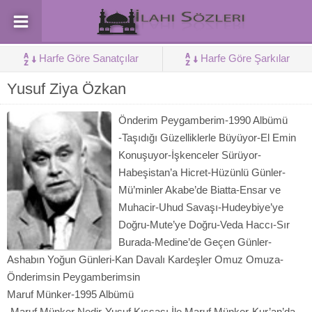
Harfe Göre Sanatçılar
Harfe Göre Şarkılar
Yusuf Ziya Özkan
Önderim Peygamberim-1990 Albümü
-Taşıdığı Güzelliklerle Büyüyor-El Emin
Konuşuyor-İşkenceler Sürüyor-
Habeşistan’a Hicret-Hüzünlü Günler-
Mü’minler Akabe’de Biatta-Ensar ve
Muhacir-Uhud Savaşı-Hudeybiye’ye
Doğru-Mute’ye Doğru-Veda Haccı-Sır
Burada-Medine’de Geçen Günler-
Ashabın Yoğun Günleri-Kan Davalı Kardeşler Omuz Omuza-
Önderimsin Peygamberimsin
Maruf Münker-1995 Albümü
-Maruf Münker Nedir-Yusuf Kıssası İle Maruf Münker-Kur’an’da