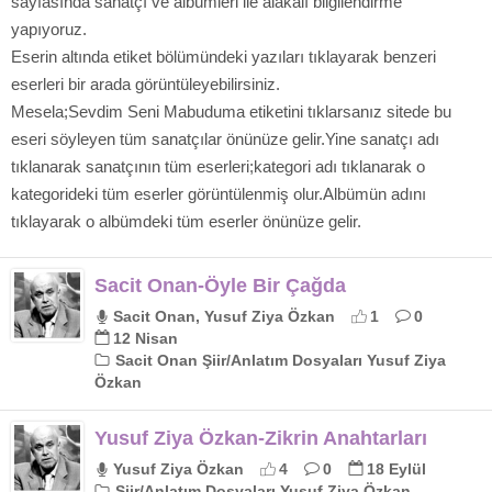
sayfasında sanatçı ve albümleri ile alakalı bilgilendirme
yapıyoruz.
Eserin altında etiket bölümündeki yazıları tıklayarak benzeri
eserleri bir arada görüntüleyebilirsiniz.
Mesela;Sevdim Seni Mabuduma etiketini tıklarsanız sitede bu
eseri söyleyen tüm sanatçılar önünüze gelir.Yine sanatçı adı
tıklanarak sanatçının tüm eserleri;kategori adı tıklanarak o
kategorideki tüm eserler görüntülenmiş olur.Albümün adını
tıklayarak o albümdeki tüm eserler önünüze gelir.
Sacit Onan-Öyle Bir Çağda
Sacit Onan, Yusuf Ziya Özkan
1
0
12 Nisan
Sacit Onan Şiir/Anlatım Dosyaları Yusuf Ziya
Özkan
Yusuf Ziya Özkan-Zikrin Anahtarları
Yusuf Ziya Özkan
4
0
18 Eylül
Şiir/Anlatım Dosyaları Yusuf Ziya Özkan