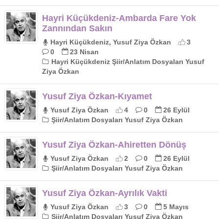
Hayri Küçükdeniz-Ambarda Fare Yok
Zannından Sakın
Hayri Küçükdeniz, Yusuf Ziya Özkan
3
0
23 Nisan
Hayri Küçükdeniz Şiir/Anlatım Dosyaları Yusuf
Ziya Özkan
Yusuf Ziya Özkan-Kıyamet
Yusuf Ziya Özkan
4
0
26 Eylül
Şiir/Anlatım Dosyaları Yusuf Ziya Özkan
Yusuf Ziya Özkan-Ahiretten Dönüş
Yusuf Ziya Özkan
2
0
26 Eylül
Şiir/Anlatım Dosyaları Yusuf Ziya Özkan
Yusuf Ziya Özkan-Ayrılık Vakti
Yusuf Ziya Özkan
3
0
5 Mayıs
Şiir/Anlatım Dosyaları Yusuf Ziya Özkan