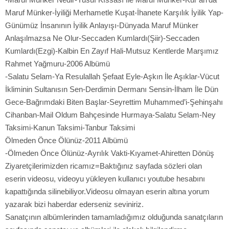
Maruf Münker-İyiliği Merhametle Kuşat-İhanete Karşılık İyilik Yap-
Günümüz İnsanının İyilik Anlayışı-Dünyada Maruf Münker
Anlaşılmazsa Ne Olur-Seccaden Kumlardı(Şiir)-Seccaden
Kumlardı(Ezgi)-Kalbin En Zayıf Hali-Mutsuz Kentlerde Marşımız
Rahmet Yağmuru-2006 Albümü
-Salatu Selam-Ya Resulallah Şefaat Eyle-Aşkın İle Aşıklar-Vücut
İkliminin Sultanısın Sen-Derdimin Dermanı Sensin-İlham İle Dün
Gece-Bağrımdaki Biten Başlar-Seyrettim Muhammed’i-Şehinşahı
Cihanban-Mail Oldum Bahçesinde Hurmaya-Salatu Selam-Ney
Taksimi-Kanun Taksimi-Tanbur Taksimi
Ölmeden Önce Ölünüz-2011 Albümü
-Ölmeden Önce Ölünüz-Ayrılık Vakti-Kıyamet-Ahiretten Dönüş
Ziyaretçilerimizden ricamız=Baktığınız sayfada sözleri olan
eserin videosu, videoyu yükleyen kullanıcı youtube hesabını
kapattığında silinebiliyor.Videosu olmayan eserin altına yorum
yazarak bizi haberdar ederseniz seviniriz.
Sanatçının albümlerinden tamamladığımız olduğunda sanatçıların