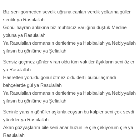
Biz seni görmeden sevdik uğruna canları verdik yollarına güller
serdik ya Rasulallah
Gönül hayran ahlakına biz muhtacız varlığına düştük Medine
yoluna ya Rasulallah
Ya Rasulallah dermansın dertlerime ya Habiballah ya Nebiyyallah
şifasın bu gönlüme ya Şefiallah
Sensiz geçmez günler viran oldu tüm vakitler âşıkların seni özler
ya Rasulallah
Hasretten yoruldu gönül ötmez oldu dertli bülbül açmadı
bahçelerde gül ya Rasulallah
Ya Rasulallah dermansın dertlerime ya Habiballah ya Nebiyyallah
şifasın bu gönlüme ya Şefiallah
Seninle yansın gönüller aşkınla coşsun bu kalpler seni çok sevdi
yürekler ya Rasulallah
Akan gözyaşlarım bile seni anar hüzün ile çile çekiyorum çile ya
Rasulallah