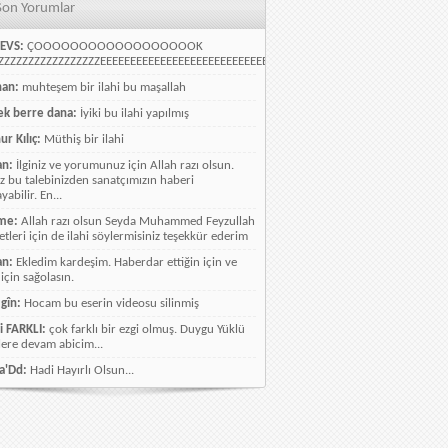
Son Yorumlar
EVS:
ÇOOOOOOOOOOOOOOOOOOK
ZZZZZZZZZZZZZZZZEEEEEEEEEEEEEEEEEEEEEEEEEEEEELLLLLLLLLLLLLLLLLLLLLLLL
han:
muhteşem bir ilahi bu maşallah
k berre dana:
İyiki bu ilahi yapılmış
ur Kılıç:
Müthiş bir ilahi
an:
İlginiz ve yorumunuz için Allah razı olsun.
ız bu talebinizden sanatçımızın haberi
abilir. En...
me:
Allah razı olsun Seyda Muhammed Feyzullah
etleri için de ilahi söylermisiniz teşekkür ederim
an:
Ekledim kardeşim. Haberdar ettiğin için ve
 için sağolasın.
gîn:
Hocam bu eserin videosu silinmiş
i FARKLI:
çok farklı bir ezgi olmuş. Duygu Yüklü
lere devam abicim...
a'Dd:
Hadi Hayırlı Olsun...