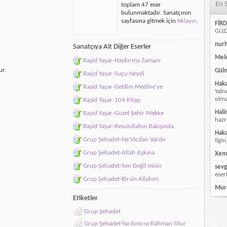
En 
toplam 47 eser
için
bulunmaktadır. Sanatçının
sayfasına gitmek için
tıklayın
.
FİRD
GÜZZ
nur
Sanatçıya Ait Diğer Eserler
Mele
Raşid Yaşar-Haykırma Zamanı
ur.
Güln
Raşid Yaşar-Suçu Neydi
Hak
Raşid Yaşar-Geldim Medine'ye
Yaln
olmay
Raşid Yaşar-104 Kitap
Hali
Raşid Yaşar-Güzel Şehir Mekke
hazr
Raşid Yaşar-Resulullahın Bakışında
Hak
Grup Şehadet-Ne Vicdan Vardır
ilgin
Grup Şehadet-Allah Aşkına
Xem
Grup Şehadet-Sen Değil misin
sevg
eser
Grup Şehadet-Birsin Allahım
Mur
Etiketler
Grup Şehadet
Grup Şehadet-Yardımcısı Rahman Olur