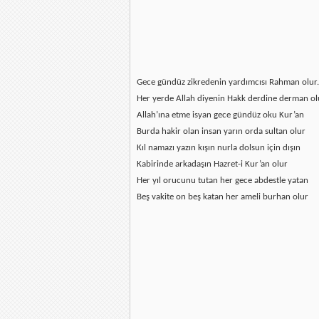
Gece gündüz zikredenin yardımcısı Rahman olur.
Her yerde Allah diyenin Hakk derdine derman ol
Allah’ına etme isyan gece gündüz oku Kur’an
Burda hakir olan insan yarın orda sultan olur
Kıl namazı yazın kışın nurla dolsun için dışın
Kabirinde arkadaşın Hazret-i Kur’an olur
Her yıl orucunu tutan her gece abdestle yatan
Beş vakite on beş katan her ameli burhan olur