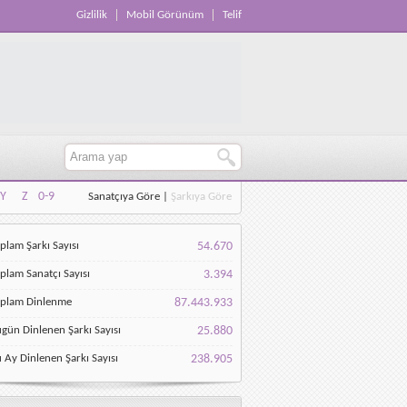
Gizlilik
Mobil Görünüm
Telif
Y
Z
0-9
Sanatçıya Göre
|
Şarkıya Göre
Y
Z
0-9
plam Şarkı Sayısı
54.670
plam Sanatçı Sayısı
3.394
oplam Dinlenme
87.443.933
gün Dinlenen Şarkı Sayısı
25.880
 Ay Dinlenen Şarkı Sayısı
238.905