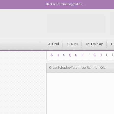
İlahi arişivimize hoşgeldiniz...
A. Önül
C. Kuru
M. Emin Ay
H
A
B
C
Ç
D
E
F
G
H
I
İ
A
B
C
Ç
D
E
F
G
H
I
İ
Grup Şehadet-Yardımcısı Rahman Olur