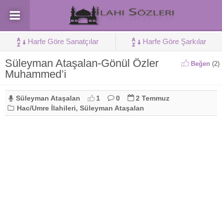
Harfe Göre Sanatçılar
Harfe Göre Şarkılar
Süleyman Ataşalan-Gönül Özler
Beğen
(
2
)
Muhammed’i
Süleyman Ataşalan
1
0
2 Temmuz
Hac/Umre İlahileri
,
Süleyman Ataşalan