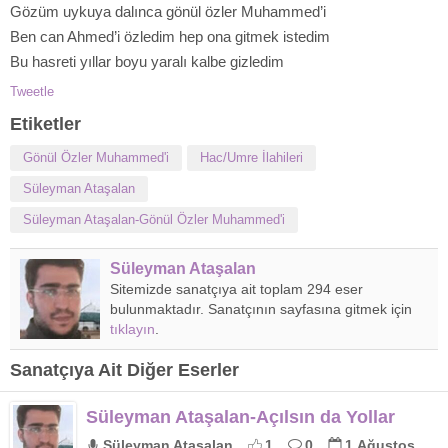
Gözüm uykuya dalınca gönül özler Muhammed’i
Ben can Ahmed’i özledim hep ona gitmek istedim
Bu hasreti yıllar boyu yaralı kalbe gizledim
Tweetle
Etiketler
Gönül Özler Muhammed'i
Hac/Umre İlahileri
Süleyman Ataşalan
Süleyman Ataşalan-Gönül Özler Muhammed'i
Süleyman Ataşalan
Sitemizde sanatçıya ait toplam 294 eser
bulunmaktadır. Sanatçının sayfasına gitmek için
tıklayın
.
Sanatçıya Ait Diğer Eserler
Süleyman Ataşalan-Açılsın da Yollar
Süleyman Ataşalan
1
0
1 Ağustos