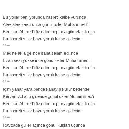
Bu yollar beni yorunca hasreti kalbe vurunca
Alev alev kavurunca gönül özler Muhammed’i
Ben can Ahmed’i özledim hep ona gitmek istedim
Bu hasreti yıllar boyu yaralı kalbe gizledim
****
Medine akla gelince salât selam edilince
Ezan sesi yükselince gönül özler Muhammed’i
Ben can Ahmed’i özledim hep ona gitmek istedim
Bu hasreti yıllar boyu yaralı kalbe gizledim
****
İçim yanar yara bende kanayıp kurur bedende
Kervan yol alıp gidende gönül özler Muhammed’i
Ben can Ahmed’i özledim hep ona gitmek istedim
Bu hasreti yıllar boyu yaralı kalbe gizledim
****
Ravzada güller açınca gönül kuşları uçunca