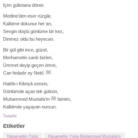
İçim gülistana döner.
Medine’den eser rüzgâr,
Kalbime dokunur her an,
Sevgin düştü gönlüme bir kez,
Dinmez oldu bu heyecan.
Bir gül gibi ince, güzel,
Merhametin sardı bizleri,
Ümmet deyip geçen ömre,
Can fedadır ey Nebî. ﷺ
Habîb-i Kibriyâ sensin,
Gönlümde açan tek gülsün,
Muhammed Mustafa’m ﷺ benim,
Kalbimde yaşayan nursun.
Tweetle
Etiketler
Hüsamettin Yürür
Hüsamettin Yürür-Muhammed Mustafa'm