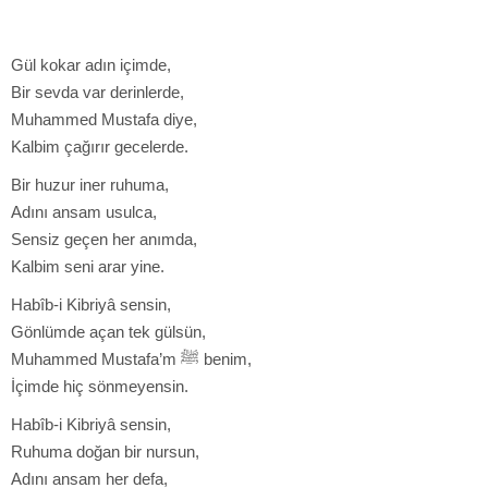
Gül kokar adın içimde,
Bir sevda var derinlerde,
Muhammed Mustafa diye,
Kalbim çağırır gecelerde.
Bir huzur iner ruhuma,
Adını ansam usulca,
Sensiz geçen her anımda,
Kalbim seni arar yine.
Habîb-i Kibriyâ sensin,
Gönlümde açan tek gülsün,
Muhammed Mustafa’m ﷺ benim,
İçimde hiç sönmeyensin.
Habîb-i Kibriyâ sensin,
Ruhuma doğan bir nursun,
Adını ansam her defa,