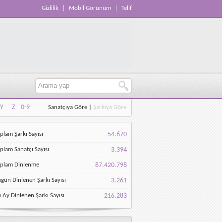
Gizlilik
Mobil Görünüm
Telif
Y
Z
0-9
Sanatçıya Göre
|
Şarkıya Göre
Y
Z
0-9
plam Şarkı Sayısı
54.670
plam Sanatçı Sayısı
3.394
oplam Dinlenme
87.420.798
gün Dinlenen Şarkı Sayısı
3.261
 Ay Dinlenen Şarkı Sayısı
216.283