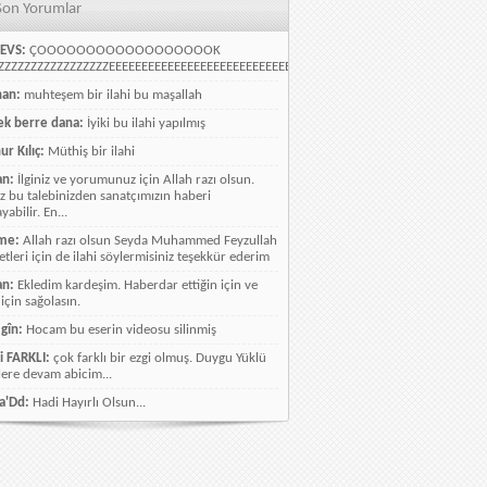
Son Yorumlar
EVS:
ÇOOOOOOOOOOOOOOOOOOK
ZZZZZZZZZZZZZZZZEEEEEEEEEEEEEEEEEEEEEEEEEEEEELLLLLLLLLLLLLLLLLLLLLLLL
han:
muhteşem bir ilahi bu maşallah
k berre dana:
İyiki bu ilahi yapılmış
ur Kılıç:
Müthiş bir ilahi
an:
İlginiz ve yorumunuz için Allah razı olsun.
ız bu talebinizden sanatçımızın haberi
abilir. En...
me:
Allah razı olsun Seyda Muhammed Feyzullah
etleri için de ilahi söylermisiniz teşekkür ederim
an:
Ekledim kardeşim. Haberdar ettiğin için ve
 için sağolasın.
gîn:
Hocam bu eserin videosu silinmiş
i FARKLI:
çok farklı bir ezgi olmuş. Duygu Yüklü
lere devam abicim...
a'Dd:
Hadi Hayırlı Olsun...