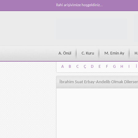
İlahi arişivimize hoşgeldiniz...
A. Önül
C. Kuru
M. Emin Ay
H
A
B
C
Ç
D
E
F
G
H
I
İ
A
B
C
Ç
D
E
F
G
H
I
İ
İbrahim Suat Erbay-Andelib Olmak Dilerse