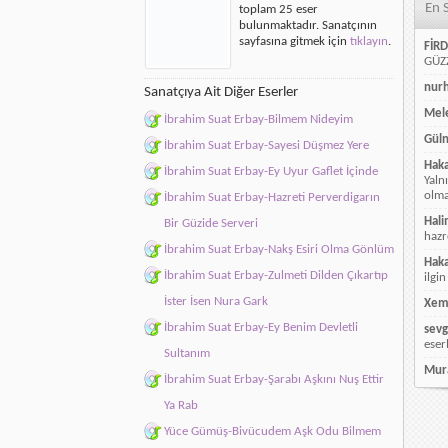
En 
toplam 25 eser
Dilersen
bulunmaktadır. Sanatçının
için
sayfasına gitmek için
tıklayın
.
FİRD
GÜZZ
nur
Sanatçıya Ait Diğer Eserler
Mele
İbrahim Suat Erbay-Bilmem Nideyim
Güln
İbrahim Suat Erbay-Sayesi Düşmez Yere
Hak
İbrahim Suat Erbay-Ey Uyur Gaflet İçinde
Yaln
olmay
İbrahim Suat Erbay-Hazreti Perverdigarın
Hali
Bir Güzide Serveri
hazr
İbrahim Suat Erbay-Nakş Esiri Olma Gönlüm
Hak
İbrahim Suat Erbay-Zulmeti Dilden Çıkartıp
ilgin
İster İsen Nura Gark
Xem
İbrahim Suat Erbay-Ey Benim Devletli
sevg
eser
Sultanım
Mur
İbrahim Suat Erbay-Şarabı Aşkını Nuş Ettir
Ya Rab
Yüce Gümüş-Bivücudem Aşk Odu Bilmem