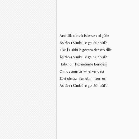
Andelîb olmak istersen ol güle
Âsitân-ı Sünbül’e gel Sünbül’e
Zikr-i Hakkı ir görem dersen dile
Âsitân-ı Sünbül’e gel Sünbül’e
Hâlık’ıdır hizmetinde bendesi
Olmuş ânın âşık-ı efkendesi
Zâyi olmaz hizmetinin zerresi
Âsitân-ı Sünbül’e gel Sünbül’e