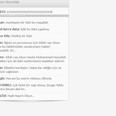
Son Yorumlar
EVS:
ÇOOOOOOOOOOOOOOOOOOK
ZZZZZZZZZZZZZZZZEEEEEEEEEEEEEEEEEEEEEEEEEEEEELLLLLLLLLLLLLLLLLLLLLLLL
han:
muhteşem bir ilahi bu maşallah
k berre dana:
İyiki bu ilahi yapılmış
ur Kılıç:
Müthiş bir ilahi
an:
İlginiz ve yorumunuz için Allah razı olsun.
ız bu talebinizden sanatçımızın haberi
abilir. En...
me:
Allah razı olsun Seyda Muhammed Feyzullah
etleri için de ilahi söylermisiniz teşekkür ederim
an:
Ekledim kardeşim. Haberdar ettiğin için ve
 için sağolasın.
gîn:
Hocam bu eserin videosu silinmiş
i FARKLI:
çok farklı bir ezgi olmuş. Duygu Yüklü
lere devam abicim...
a'Dd:
Hadi Hayırlı Olsun...