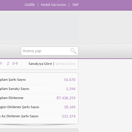
Gizlilik
Mobil Görünüm
Telif
Y
Z
0-9
Sanatçıya Göre
|
Şarkıya Göre
Y
Z
0-9
plam Şarkı Sayısı
54.670
plam Sanatçı Sayısı
3.394
oplam Dinlenme
87.436.259
gün Dinlenen Şarkı Sayısı
18.349
 Ay Dinlenen Şarkı Sayısı
231.374