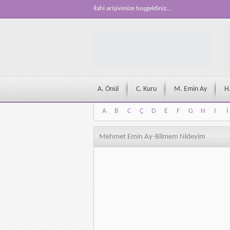
İlahi arişivimize hoşgeldiniz...
A. Önül
C. Kuru
M. Emin Ay
H
A
B
C
Ç
D
E
F
G
H
I
İ
A
B
C
Ç
D
E
F
G
H
I
İ
Mehmet Emin Ay-Bilmem Nideyim