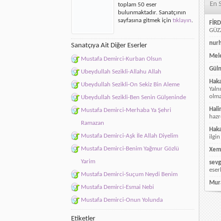
En 
toplam 50 eser
için
bulunmaktadır. Sanatçının
sayfasına gitmek için
tıklayın
.
FİRD
GÜZZ
nur
Sanatçıya Ait Diğer Eserler
Mele
Mustafa Demirci-Kurban Olsun
Güln
Ubeydullah Sezikli-Allahu Allah
Hak
Ubeydullah Sezikli-On Sekiz Bin Aleme
Yaln
olmay
Ubeydullah Sezikli-Ben Senin Gülşeninde
Hali
Mustafa Demirci-Merhaba Ya Şehri
hazr
Ramazan
Hak
Mustafa Demirci-Aşk İle Allah Diyelim
ilgin
Mustafa Demirci-Benim Yağmur Gözlü
Xem
Yarim
sevg
eser
Mustafa Demirci-Suçum Neydi Benim
Mur
Mustafa Demirci-Esmai Nebi
Mustafa Demirci-Onun Yolunda
Etiketler