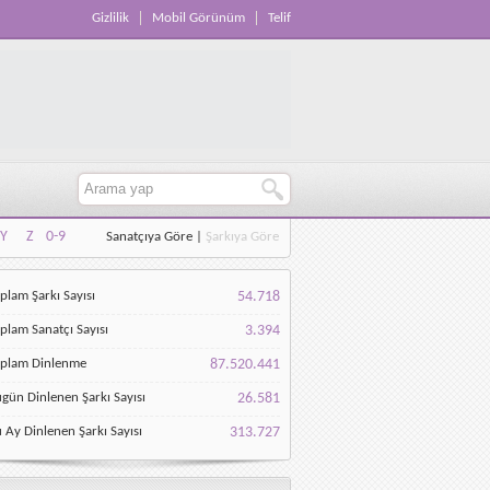
Gizlilik
Mobil Görünüm
Telif
Y
Z
0-9
Sanatçıya Göre
|
Şarkıya Göre
Y
Z
0-9
plam Şarkı Sayısı
54.718
plam Sanatçı Sayısı
3.394
oplam Dinlenme
87.520.441
gün Dinlenen Şarkı Sayısı
26.581
 Ay Dinlenen Şarkı Sayısı
313.727