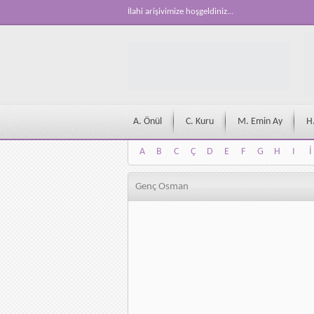
İlahi arişivimize hoşgeldiniz...
A. Önül
C. Kuru
M. Emin Ay
H
A
B
C
Ç
D
E
F
G
H
I
İ
A
B
C
Ç
D
E
F
G
H
I
İ
Genç Osman