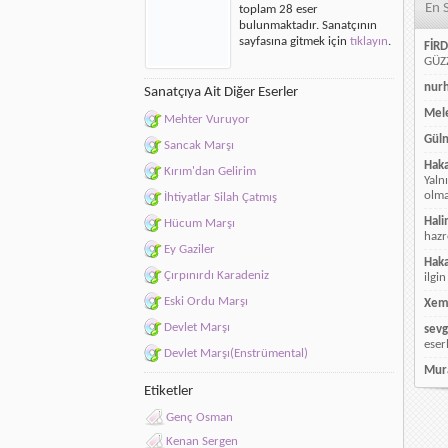
En 
toplam 28 eser
bulunmaktadır. Sanatçının
sayfasına gitmek için
tıklayın
.
FİRD
GÜZZ
nur
Sanatçıya Ait Diğer Eserler
Mele
Mehter Vuruyor
Güln
Sancak Marşı
Hak
Kırım'dan Gelirim
Yaln
olmay
İhtiyatlar Silah Çatmış
Hali
Hücum Marşı
hazr
Ey Gaziler
Hak
Çırpınırdı Karadeniz
ilgin
Eski Ordu Marşı
Xem
Devlet Marşı
sevg
eser
Devlet Marşı(Enstrümental)
Mur
Etiketler
Genç Osman
Kenan Sergen