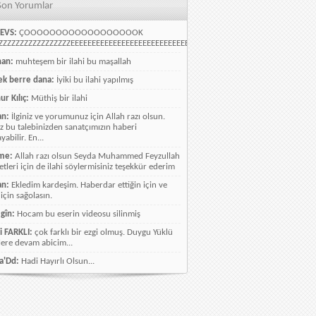
Son Yorumlar
EVS:
ÇOOOOOOOOOOOOOOOOOOK
ZZZZZZZZZZZZZZZZEEEEEEEEEEEEEEEEEEEEEEEEEEEEELLLLLLLLLLLLLLLLLLLLLLLL
han:
muhteşem bir ilahi bu maşallah
k berre dana:
İyiki bu ilahi yapılmış
ur Kılıç:
Müthiş bir ilahi
an:
İlginiz ve yorumunuz için Allah razı olsun.
ız bu talebinizden sanatçımızın haberi
abilir. En...
me:
Allah razı olsun Seyda Muhammed Feyzullah
etleri için de ilahi söylermisiniz teşekkür ederim
an:
Ekledim kardeşim. Haberdar ettiğin için ve
 için sağolasın.
gîn:
Hocam bu eserin videosu silinmiş
i FARKLI:
çok farklı bir ezgi olmuş. Duygu Yüklü
lere devam abicim...
a'Dd:
Hadi Hayırlı Olsun...