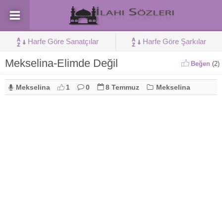
Harfe Göre Sanatçılar
Harfe Göre Şarkılar
Mekselina-Elimde Değil
Beğen
(
2
)
Mekselina
1
0
8 Temmuz
Mekselina