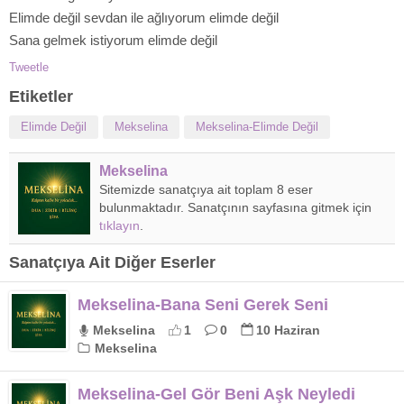
Elimde değil sevdan ile ağlıyorum elimde değil
Sana gelmek istiyorum elimde değil
Tweetle
Etiketler
Elimde Değil
Mekselina
Mekselina-Elimde Değil
Mekselina
Sitemizde sanatçıya ait toplam 8 eser
bulunmaktadır. Sanatçının sayfasına gitmek için
tıklayın
.
Sanatçıya Ait Diğer Eserler
Mekselina-Bana Seni Gerek Seni
Mekselina
1
0
10 Haziran
Mekselina
Mekselina-Gel Gör Beni Aşk Neyledi