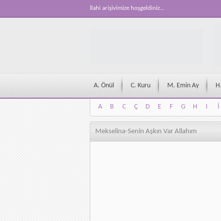
İlahi arişivimize hoşgeldiniz...
A. Önül
C. Kuru
M. Emin Ay
H
A
B
C
Ç
D
E
F
G
H
I
İ
A
B
C
Ç
D
E
F
G
H
I
İ
Mekselina-Senin Aşkın Var Allahım