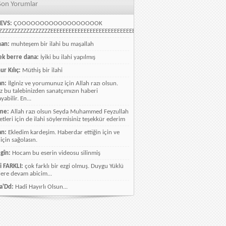
Son Yorumlar
EVS:
ÇOOOOOOOOOOOOOOOOOOK
ZZZZZZZZZZZZZZZZEEEEEEEEEEEEEEEEEEEEEEEEEEEEELLLLLLLLLLLLLLLLLLLLLLLL
han:
muhteşem bir ilahi bu maşallah
k berre dana:
İyiki bu ilahi yapılmış
ur Kılıç:
Müthiş bir ilahi
an:
İlginiz ve yorumunuz için Allah razı olsun.
ız bu talebinizden sanatçımızın haberi
abilir. En...
me:
Allah razı olsun Seyda Muhammed Feyzullah
etleri için de ilahi söylermisiniz teşekkür ederim
an:
Ekledim kardeşim. Haberdar ettiğin için ve
 için sağolasın.
gîn:
Hocam bu eserin videosu silinmiş
i FARKLI:
çok farklı bir ezgi olmuş. Duygu Yüklü
lere devam abicim...
a'Dd:
Hadi Hayırlı Olsun...