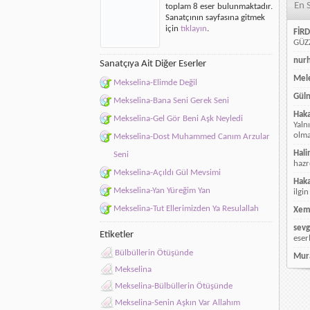
En 
toplam 8 eser bulunmaktadır.
için
Sanatçının sayfasına gitmek
için
tıklayın
.
FİRD
GÜZZ
nur
Sanatçıya Ait Diğer Eserler
Mele
Mekselina-Elimde Değil
Güln
Mekselina-Bana Seni Gerek Seni
Hak
Mekselina-Gel Gör Beni Aşk Neyledi
Yaln
olmay
Mekselina-Dost Muhammed Canım Arzular
Hali
Seni
hazr
Mekselina-Açıldı Gül Mevsimi
Hak
Mekselina-Yan Yüreğim Yan
ilgin
Mekselina-Tut Ellerimizden Ya Resulallah
Xem
sevg
Etiketler
eser
Bülbüllerin Ötüşünde
Mur
Mekselina
Mekselina-Bülbüllerin Ötüşünde
Mekselina-Senin Aşkın Var Allahım