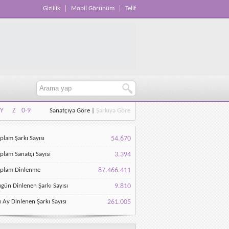
Gizlilik
Mobil Görünüm
Telif
Y
Z
0-9
Sanatçıya Göre
|
Şarkıya Göre
Y
Z
0-9
plam Şarkı Sayısı
54.670
plam Sanatçı Sayısı
3.394
oplam Dinlenme
87.466.411
gün Dinlenen Şarkı Sayısı
9.810
 Ay Dinlenen Şarkı Sayısı
261.005