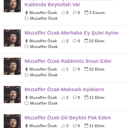
Kalbinde Beytullah Var
Muzaffer Özak
5
0
3 Kasım
Muzaffer Özak
Muzaffer Özak-Merhaba Ey Şulei Ayine
Muzaffer Özak
2
0
22 Ekim
Muzaffer Özak
Muzaffer Özak-Rabbimiz İhsan Eder
Muzaffer Özak
1
0
22 Ekim
Muzaffer Özak
Muzaffer Özak-Maksadı Aşıkların
Muzaffer Özak
2
0
11 Ekim
Muzaffer Özak
Muzaffer Özak-Dil Beytini Pak Eden
Muzaffer Özak
3
0
11 Ekim