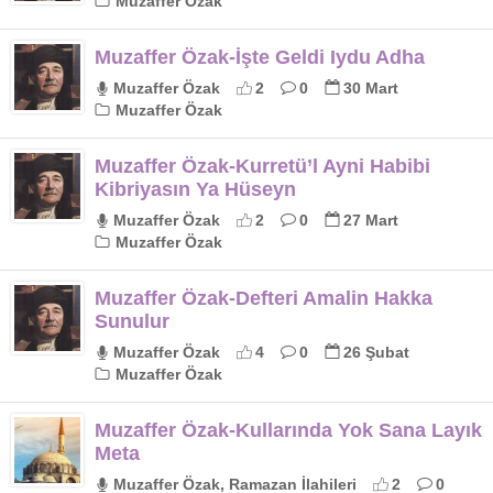
Muzaffer Özak
Muzaffer Özak-İşte Geldi Iydu Adha
Muzaffer Özak
2
0
30 Mart
Muzaffer Özak
Muzaffer Özak-Kurretü’l Ayni Habibi
Kibriyasın Ya Hüseyn
Muzaffer Özak
2
0
27 Mart
Muzaffer Özak
Muzaffer Özak-Defteri Amalin Hakka
Sunulur
Muzaffer Özak
4
0
26 Şubat
Muzaffer Özak
Muzaffer Özak-Kullarında Yok Sana Layık
Meta
Muzaffer Özak, Ramazan İlahileri
2
0