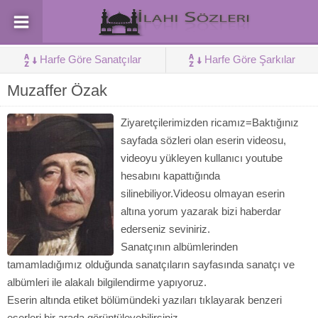
Harfe Göre Sanatçılar
Harfe Göre Şarkılar
Muzaffer Özak
Ziyaretçilerimizden ricamız=Baktığınız
sayfada sözleri olan eserin videosu,
videoyu yükleyen kullanıcı youtube
hesabını kapattığında
silinebiliyor.Videosu olmayan eserin
altına yorum yazarak bizi haberdar
ederseniz seviniriz.
Sanatçının albümlerinden
tamamladığımız olduğunda sanatçıların sayfasında sanatçı ve
albümleri ile alakalı bilgilendirme yapıyoruz.
Eserin altında etiket bölümündeki yazıları tıklayarak benzeri
eserleri bir arada görüntüleyebilirsiniz.