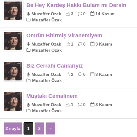
Be Hey Kardeş Hakkı Bulam mı Dersin
Muzaffer Özak
3
0
14 Kasım
Muzaffer Özak
Ömrün Bitirmiş Viranemiyem
Muzaffer Özak
1
0
3 Kasım
Muzaffer Özak
Biz Cerrahi Canlarıyız
Muzaffer Özak
2
0
3 Kasım
Muzaffer Özak
Müştakı Cemalinem
Muzaffer Özak
1
0
3 Kasım
Muzaffer Özak
2 sayfa
1
2
»