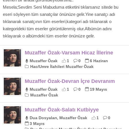
Mesela;Sevdim Seni Mabuduma etiketini tıklarsanız sitede bu
eseri söyleyen tüm sanatçılar önünüze gelir.Yine sanatçı adı
tıklanarak sanatçının tüm eserleri;kategori adı tıklanarak o
kategorideki tüm eserler görüntülenmiş olur.Albümün adını
tıklayarak o albümdeki tüm eserler önünüze gelir.
Muzaffer Özak-Varsam Hicaz İllerine
Muzaffer Özak
1
0
6 Haziran
Hac/Umre İlahileri Muzaffer Özak
Muzaffer Özak-Devran İçre Devranım
Muzaffer Özak
1
0
19 Mayıs
Muzaffer Özak
Muzaffer Özak-Salatı Kutbiyye
Dua Dosyaları, Muzaffer Özak
1
0
3 Mayıs