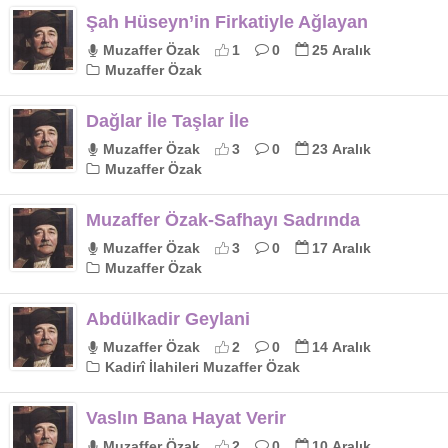
Şah Hüseyn’in Firkatiyle Ağlayan
Muzaffer Özak
1
0
25 Aralık
Muzaffer Özak
Dağlar İle Taşlar İle
Muzaffer Özak
3
0
23 Aralık
Muzaffer Özak
Muzaffer Özak-Safhayı Sadrında
Muzaffer Özak
3
0
17 Aralık
Muzaffer Özak
Abdülkadir Geylani
Muzaffer Özak
2
0
14 Aralık
Kadirî İlahileri Muzaffer Özak
Vaslın Bana Hayat Verir
Muzaffer Özak
2
0
10 Aralık