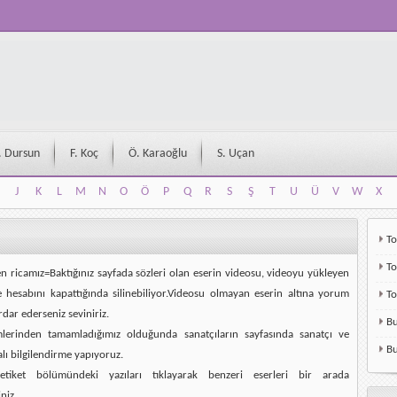
. Dursun
F. Koç
Ö. Karaoğlu
S. Uçan
J
K
L
M
N
O
Ö
P
Q
R
S
Ş
T
U
Ü
V
W
X
J
K
L
M
N
O
Ö
P
Q
R
S
Ş
T
U
Ü
V
W
X
To
To
en ricamız=Baktığınız sayfada sözleri olan eserin videosu, videoyu yükleyen
e hesabını kapattığında silinebiliyor.Videosu olmayan eserin altına yorum
T
rdar ederseniz seviniriz.
Bu
mlerinden tamamladığımız olduğunda sanatçıların sayfasında sanatçı ve
Bu
alı bilgilendirme yapıyoruz.
etiket bölümündeki yazıları tıklayarak benzeri eserleri bir arada
niz.