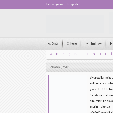
İlahi arişivimize hoşgeldiniz...
A. Önül
C. Kuru
M. Emin Ay
H
A
B
C
Ç
D
E
F
G
H
I
İ
A
B
C
Ç
D
E
F
G
H
I
İ
Selman Çevik
Ziyaretçilerimizd
kullanıcı youtub
yazarak bizi habe
Sanatçının albü
albümleri ile alak
Eserin altında 
görüntüleyebilirsi