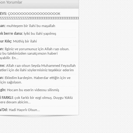
Son Yorumlar
EVS:
ÇOOOOOOOOOOOOOOOOOOK
ZZZZZZZZZZZZZZZZEEEEEEEEEEEEEEEEEEEEEEEEEEEEELLLLLLLLLLLLLLLLLLLLLLLL
han:
muhteşem bir ilahi bu maşallah
k berre dana:
İyiki bu ilahi yapılmış
ur Kılıç:
Müthiş bir ilahi
an:
İlginiz ve yorumunuz için Allah razı olsun.
ız bu talebinizden sanatçımızın haberi
abilir. En...
me:
Allah razı olsun Seyda Muhammed Feyzullah
etleri için de ilahi söylermisiniz teşekkür ederim
an:
Ekledim kardeşim. Haberdar ettiğin için ve
 için sağolasın.
gîn:
Hocam bu eserin videosu silinmiş
i FARKLI:
çok farklı bir ezgi olmuş. Duygu Yüklü
lere devam abicim...
a'Dd:
Hadi Hayırlı Olsun...