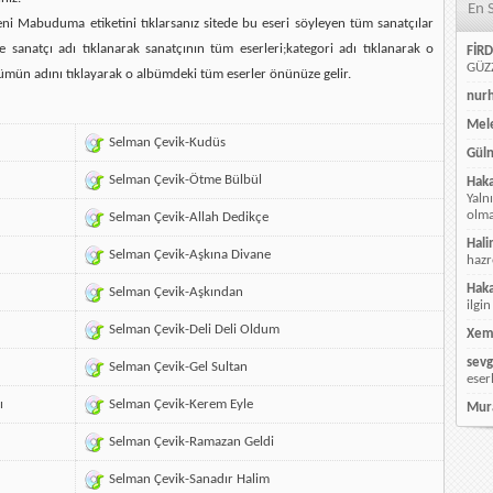
En 
ni Mabuduma etiketini tıklarsanız sitede bu eseri söyleyen tüm sanatçılar
e sanatçı adı tıklanarak sanatçının tüm eserleri;kategori adı tıklanarak o
FİRD
GÜZZ
ümün adını tıklayarak o albümdeki tüm eserler önünüze gelir.
nur
Mele
Selman Çevik-Kudüs
Güln
Selman Çevik-Ötme Bülbül
Hak
Yaln
olmay
Selman Çevik-Allah Dedikçe
Hali
Selman Çevik-Aşkına Divane
hazr
Hak
Selman Çevik-Aşkından
ilgin
Selman Çevik-Deli Deli Oldum
Xem
sevg
Selman Çevik-Gel Sultan
eser
ı
Selman Çevik-Kerem Eyle
Mur
Selman Çevik-Ramazan Geldi
Selman Çevik-Sanadır Halim