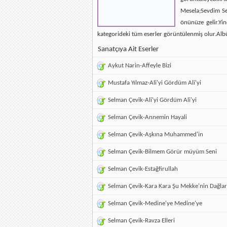
Mesela;Sevdim Se
önünüze gelir.Yin
kategorideki tüm eserler görüntülenmiş olur.Alb
Sanatçıya Ait Eserler
Aykut Narin-Affeyle Bizi
Mustafa Yılmaz-Ali'yi Gördüm Ali'yi
Selman Çevik-Ali'yi Gördüm Ali'yi
Selman Çevik-Annemin Hayali
Selman Çevik-Aşkına Muhammed'in
Selman Çevik-Bilmem Görür müyüm Seni
Selman Çevik-Estağfirullah
Selman Çevik-Kara Kara Şu Mekke'nin Dağlar
Selman Çevik-Medine'ye Medine'ye
Selman Çevik-Ravza Elleri