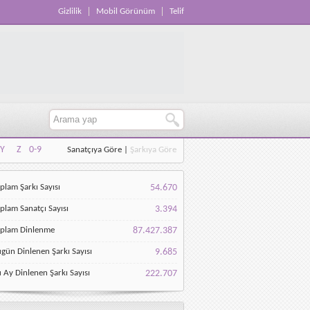
Gizlilik
Mobil Görünüm
Telif
Y
Z
0-9
Sanatçıya Göre
|
Şarkıya Göre
Y
Z
0-9
plam Şarkı Sayısı
54.670
plam Sanatçı Sayısı
3.394
oplam Dinlenme
87.427.387
gün Dinlenen Şarkı Sayısı
9.685
 Ay Dinlenen Şarkı Sayısı
222.707