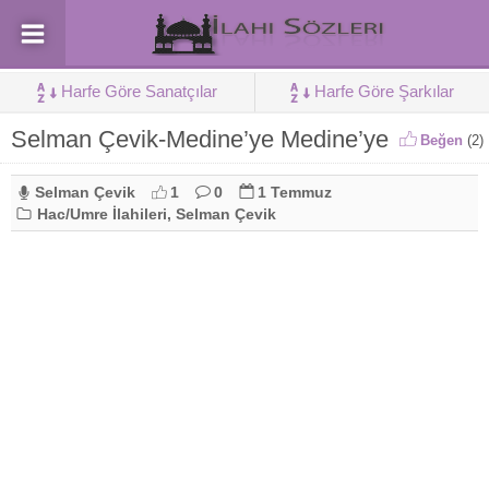
Harfe Göre Sanatçılar
Harfe Göre Şarkılar
Selman Çevik-Medine’ye Medine’ye
Beğen
(
2
)
Selman Çevik
1
0
1 Temmuz
Hac/Umre İlahileri
,
Selman Çevik