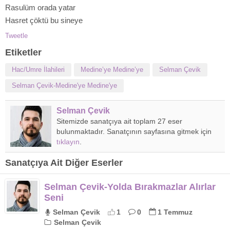
Rasulüm orada yatar
Hasret çöktü bu sineye
Tweetle
Etiketler
Hac/Umre İlahileri
Medine’ye Medine’ye
Selman Çevik
Selman Çevik-Medine'ye Medine'ye
Selman Çevik
Sitemizde sanatçıya ait toplam 27 eser
bulunmaktadır. Sanatçının sayfasına gitmek için
tıklayın
.
Sanatçıya Ait Diğer Eserler
Selman Çevik-Yolda Bırakmazlar Alırlar
Seni
Selman Çevik
1
0
1 Temmuz
Selman Çevik