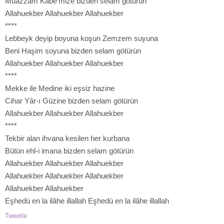
Muazzam Kâbe’mize bizden selam götürün
Allahuekber Allahuekber Allahuekber
****
Lebbeyk deyip boyuna koşun Zemzem suyuna
Beni Haşim soyuna bizden selam götürün
Allahuekber Allahuekber Allahuekber
****
Mekke ile Medine iki eşsiz hazine
Cihar Yâr-ı Güzine bizden selam götürün
Allahuekber Allahuekber Allahuekber
****
Tekbir alan ihvana kesilen her kurbana
Bütün ehl-i imana bizden selam götürün
Allahuekber Allahuekber Allahuekber
Allahuekber Allahuekber Allahuekber
Allahuekber Allahuekber
Eşhedü en la ilâhe illallah Eşhedü en la ilâhe illallah
Tweetle