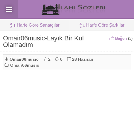
Harfe Göre Sanatçılar
Harfe Göre Şarkılar
Omair06music-Layık Bir Kul
Beğen
(
3
)
Olamadım
Omair06music
2
0
28 Haziran
Omair06music