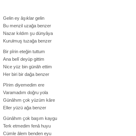
Gelin ey âşıklar gelin
Bu menzil uzağa benzer
Nazar kıldım şu dünyâya
Kurulmuş tuzağa benzer
Bir pîrin eteğin tuttum
Ana belî deyüp gittim
Nice yüz bin günâh ettim
Her biri bir dağa benzer
Pîrim diyemedim ere
Varamadım doğru yola
Günâhım çok yüzüm kâre
Eller yüzü ağa benzer
Günâhım çok başım kaygu
Terk etmedim fenâ huyu
Cümle âlem benden eyu