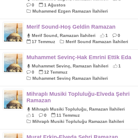
0
1 Ağustos
Muhammed Ezgen Ramazan İlahileri
Merif Sound-Hoş Geldin Ramazan
Merif Sound, Ramazan İlahileri
1
0
17 Temmuz
Merif Sound Ramazan İlahileri
Muhammet Sevinç-Hak Emrini Ettik Eda
Muhammet Sevinç, Ramazan İlahileri
1
0
12 Temmuz
Muhammet Sevinç Ramazan İlahileri
Mihraplı Musiki Topluluğu-Elveda Şehri
Ramazan
Mihraplı Musiki Topluluğu, Ramazan İlahileri
1
0
11 Temmuz
Mihraplı Musiki Topluluğu Ramazan İlahileri
Murat Erkin-Elveda Şehri Ramazan