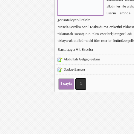
albümleri ile alak
Eserin altında 
görüntüleyebilirsiniz.
Mesela;Sevdim Seni Mabuduma etiketini tıklarsan
tıklanarak sanatçının tüm eserleri;kategori ad
tıklayarak o albümdeki tüm eserler önünüze gelir
Sanatçıya Ait Eserler
Abdullah Gelgeç-Selam
Dadaş-Zaman
1 sayfa
1