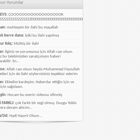
Son Yorumlar
EVS:
ÇOOOOOOOOOOOOOOOOOOK
ZZZZZZZZZZZZZZZZEEEEEEEEEEEEEEEEEEEEEEEEEEEEELLLLLLLLLLLLLLLLLLLLLLLL
han:
muhteşem bir ilahi bu maşallah
k berre dana:
İyiki bu ilahi yapılmış
ur Kılıç:
Müthiş bir ilahi
an:
İlginiz ve yorumunuz için Allah razı olsun.
ız bu talebinizden sanatçımızın haberi
abilir. En...
me:
Allah razı olsun Seyda Muhammed Feyzullah
etleri için de ilahi söylermisiniz teşekkür ederim
an:
Ekledim kardeşim. Haberdar ettiğin için ve
 için sağolasın.
gîn:
Hocam bu eserin videosu silinmiş
i FARKLI:
çok farklı bir ezgi olmuş. Duygu Yüklü
lere devam abicim...
a'Dd:
Hadi Hayırlı Olsun...