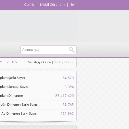
Gizlilik
Mobil Görünüm
Telif
Y
Z
0-9
Sanatçıya Göre
|
Şarkıya Göre
Y
Z
0-9
plam Şarkı Sayısı
54.670
plam Sanatçı Sayısı
3.394
oplam Dinlenme
87.417.420
gün Dinlenen Şarkı Sayısı
39.765
 Ay Dinlenen Şarkı Sayısı
212.962