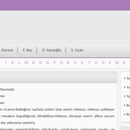
. Dursun
F. Koç
Ö. Karaoğlu
S. Uçan
J
K
L
M
N
O
Ö
P
Q
R
S
Ş
T
U
Ü
V
W
X
J
K
L
M
N
O
Ö
P
Q
R
S
Ş
T
U
Ü
V
W
X
To
To
llanmıştır.
ümü
T
man
Bu
en ricamız=Baktığınız sayfada sözleri olan eserin videosu, videoyu yükleyen
Bu
e hesabını kapattığında silinebiliyor.Videosu olmayan eserin altına yorum
rdar ederseniz seviniriz.
mlerinden tamamladığımız olduğunda sanatçıların sayfasında sanatçı ve