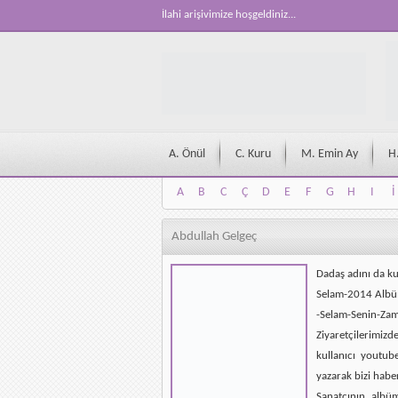
İlahi arişivimize hoşgeldiniz...
A. Önül
C. Kuru
M. Emin Ay
H
A
B
C
Ç
D
E
F
G
H
I
İ
A
B
C
Ç
D
E
F
G
H
I
İ
Abdullah Gelgeç
Dadaş adını da ku
Selam-2014 Alb
-Selam-Senin-Za
Ziyaretçilerimizd
kullanıcı youtub
yazarak bizi habe
Sanatçının albü