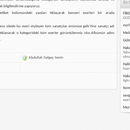
En 
alı bilgilendirme yapıyoruz.
etiket bölümündeki yazıları tıklayarak benzeri eserleri bir arada
FİRD
GÜZZ
nur
ız sitede bu eseri söyleyen tüm sanatçılar önünüze gelir.Yine sanatçı adı
ı tıklanarak o kategorideki tüm eserler görüntülenmiş olur.Albümün adını
Mele
.
Güln
Hak
Yaln
olmay
Abdullah Gelgeç-Senin
Hali
hazr
Hak
ilgin
Xem
sevg
eser
Mur