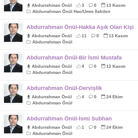
Abdurrahman Önül
3
0
13 Kasım
Abdurrahman Önül Hac/Umre İlahileri
Abdurrahman Önül-Hakka Aşık Olan Kişi
Abdurrahman Önül
11
0
13 Kasım
Abdurrahman Önül
Abdurrahman Önül-Bir İsmi Mustafa
Abdurrahman Önül
4
0
12 Kasım
Abdurrahman Önül
Abdurrahman Önül-Dervişlik
Abdurrahman Önül
4
0
24 Ekim
Abdurrahman Önül
Abdurrahman Önül-İsmi Subhan
Abdurrahman Önül
1
0
24 Ekim
Abdurrahman Önül