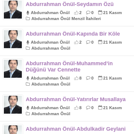
Abdurrahman Önül-Seydamın Özü
Abdurrahman Önül
2
0
21 Kasım
Abdurrahman Önül Menzil İlahileri
Abdurrahman Önül-Kapında Bir Köle
Abdurrahman Önül
2
0
21 Kasım
Abdurrahman Önül
Abdurrahman Önül-Muhammed’in
Düğünü Var Cennette
Abdurrahman Önül
8
0
21 Kasım
Abdurrahman Önül
Abdurrahman Önül-Yatırırlar Musallaya
Abdurrahman Önül
8
0
21 Kasım
Abdurrahman Önül
Abdurrahman Önül-Abdulkadir Geylani