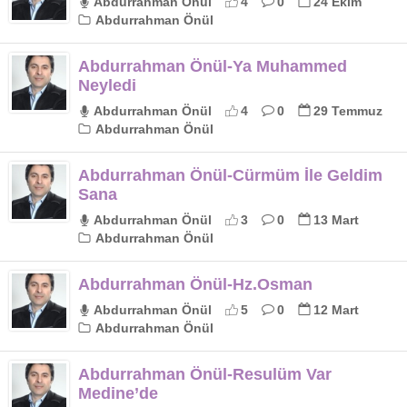
Abdurrahman Önül
4
0
24 Ekim
Abdurrahman Önül
Abdurrahman Önül-Ya Muhammed
Neyledi
Abdurrahman Önül
4
0
29 Temmuz
Abdurrahman Önül
Abdurrahman Önül-Cürmüm İle Geldim
Sana
Abdurrahman Önül
3
0
13 Mart
Abdurrahman Önül
Abdurrahman Önül-Hz.Osman
Abdurrahman Önül
5
0
12 Mart
Abdurrahman Önül
Abdurrahman Önül-Resulüm Var
Medine’de