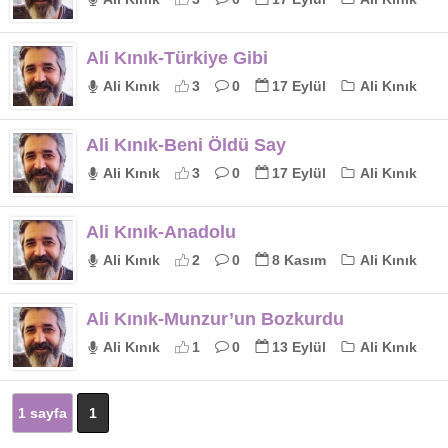
Ali Kınık-Türkiye Gibi
Ali Kınık
3
0
17 Eylül
Ali Kınık
Ali Kınık-Beni Öldü Say
Ali Kınık
3
0
17 Eylül
Ali Kınık
Ali Kınık-Anadolu
Ali Kınık
2
0
8 Kasım
Ali Kınık
Ali Kınık-Munzur’un Bozkurdu
Ali Kınık
1
0
13 Eylül
Ali Kınık
1 sayfa
1