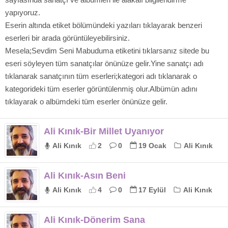
yapıyoruz.
Eserin altında etiket bölümündeki yazıları tıklayarak benzeri
eserleri bir arada görüntüleyebilirsiniz.
Mesela;Sevdim Seni Mabuduma etiketini tıklarsanız sitede bu
eseri söyleyen tüm sanatçılar önünüze gelir.Yine sanatçı adı
tıklanarak sanatçının tüm eserleri;kategori adı tıklanarak o
kategorideki tüm eserler görüntülenmiş olur.Albümün adını
tıklayarak o albümdeki tüm eserler önünüze gelir.
Ali Kınık-Bir Millet Uyanıyor
Ali Kınık
2
0
19 Ocak
Ali Kınık
Ali Kınık-Asın Beni
Ali Kınık
4
0
17 Eylül
Ali Kınık
Ali Kınık-Dönerim Sana