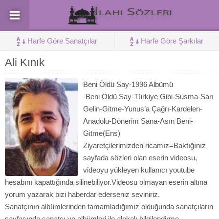
Harfe Göre Sanatçılar
Harfe Göre Şarkılar
Ali Kınık
Beni Öldü Say-1996 Albümü
-Beni Öldü Say-Türkiye Gibi-Susma-Sarı
Gelin-Gitme-Yunus’a Çağrı-Kardelen-
Anadolu-Dönerim Sana-Asın Beni-
Gitme(Ens)
Ziyaretçilerimizden ricamız=Baktığınız
sayfada sözleri olan eserin videosu,
videoyu yükleyen kullanıcı youtube
hesabını kapattığında silinebiliyor.Videosu olmayan eserin altına
yorum yazarak bizi haberdar ederseniz seviniriz.
Sanatçının albümlerinden tamamladığımız olduğunda sanatçıların
sayfasında sanatçı ve albümleri ile alakalı bilgilendirme