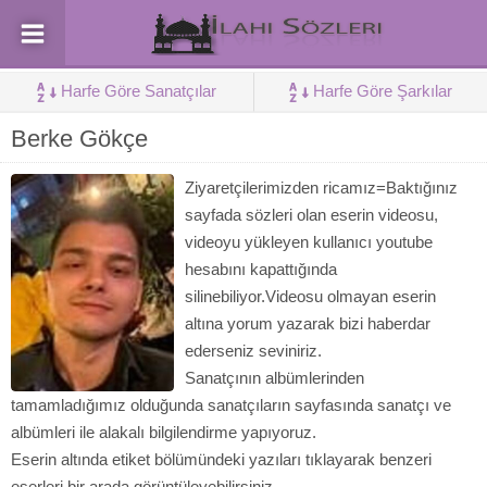
Harfe Göre Sanatçılar
Harfe Göre Şarkılar
Berke Gökçe
Ziyaretçilerimizden ricamız=Baktığınız
sayfada sözleri olan eserin videosu,
videoyu yükleyen kullanıcı youtube
hesabını kapattığında
silinebiliyor.Videosu olmayan eserin
altına yorum yazarak bizi haberdar
ederseniz seviniriz.
Sanatçının albümlerinden
tamamladığımız olduğunda sanatçıların sayfasında sanatçı ve
albümleri ile alakalı bilgilendirme yapıyoruz.
Eserin altında etiket bölümündeki yazıları tıklayarak benzeri
eserleri bir arada görüntüleyebilirsiniz.