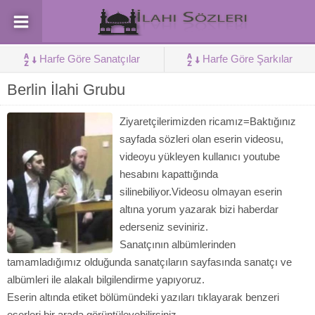
Harfe Göre Sanatçılar
Harfe Göre Şarkılar
Berlin İlahi Grubu
Ziyaretçilerimizden ricamız=Baktığınız
sayfada sözleri olan eserin videosu,
videoyu yükleyen kullanıcı youtube
hesabını kapattığında
silinebiliyor.Videosu olmayan eserin
altına yorum yazarak bizi haberdar
ederseniz seviniriz.
Sanatçının albümlerinden
tamamladığımız olduğunda sanatçıların sayfasında sanatçı ve
albümleri ile alakalı bilgilendirme yapıyoruz.
Eserin altında etiket bölümündeki yazıları tıklayarak benzeri
eserleri bir arada görüntüleyebilirsiniz.