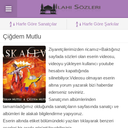
Harfe Göre Sanatçılar
Harfe Göre Şarkılar
Çiğdem Mutlu
Ziyaretçilerimizden ricamız=Baktığınız
sayfada sözleri olan eserin videosu,
videoyu yükleyen kullanıcı youtube
hesabını kapattığında
silinebiliyor.Videosu olmayan eserin
altına yorum yazarak bizi haberdar
ederseniz seviniriz.
Sanatçının albümlerinden
tamamladığımız olduğunda sanatçıların sayfasında sanatçı ve
albümleri ile alakalı bilgilendirme yapıyoruz.
Eserin altında etiket bölümündeki yazıları tıklayarak benzeri
eserleri bir arada görüntüleyebilirsiniz.