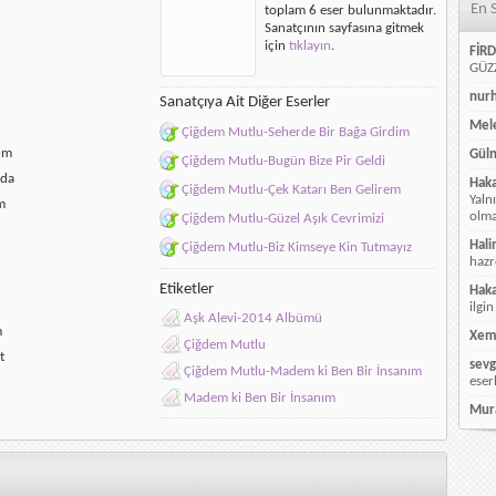
En 
toplam 6 eser bulunmaktadır.
Bir
Sanatçının sayfasına gitmek
İnsanım
için
tıklayın
.
için
FİRD
GÜZZ
nur
Sanatçıya Ait Diğer Eserler
Mele
Çiğdem Mutlu-Seherde Bir Bağa Girdim
nım
Güln
Çiğdem Mutlu-Bugün Bize Pir Geldi
nda
Hak
Çiğdem Mutlu-Çek Katarı Ben Gelirem
Yaln
m
olmay
Çiğdem Mutlu-Güzel Aşık Cevrimizi
Hali
Çiğdem Mutlu-Biz Kimseye Kin Tutmayız
hazr
Etiketler
Hak
ilgin
Aşk Alevi-2014 Albümü
m
Xem
Çiğdem Mutlu
t
sevg
Çiğdem Mutlu-Madem ki Ben Bir İnsanım
eser
Madem ki Ben Bir İnsanım
Mur