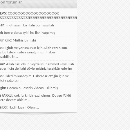
Son Yorumlar
EVS:
ÇOOOOOOOOOOOOOOOOOOK
ZZZZZZZZZZZZZZZZEEEEEEEEEEEEEEEEEEEEEEEEEEEEELLLLLLLLLLLLLLLLLLLLLLLL
han:
muhteşem bir ilahi bu maşallah
k berre dana:
İyiki bu ilahi yapılmış
ur Kılıç:
Müthiş bir ilahi
an:
İlginiz ve yorumunuz için Allah razı olsun.
ız bu talebinizden sanatçımızın haberi
abilir. En...
me:
Allah razı olsun Seyda Muhammed Feyzullah
etleri için de ilahi söylermisiniz teşekkür ederim
an:
Ekledim kardeşim. Haberdar ettiğin için ve
 için sağolasın.
gîn:
Hocam bu eserin videosu silinmiş
i FARKLI:
çok farklı bir ezgi olmuş. Duygu Yüklü
lere devam abicim...
a'Dd:
Hadi Hayırlı Olsun...