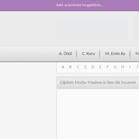
İlahi arişivimize hoşgeldiniz...
A. Önül
C. Kuru
M. Emin Ay
H
A
B
C
Ç
D
E
F
G
H
I
İ
A
B
C
Ç
D
E
F
G
H
I
İ
Çiğdem Mutlu-Madem ki Ben Bir İnsanım