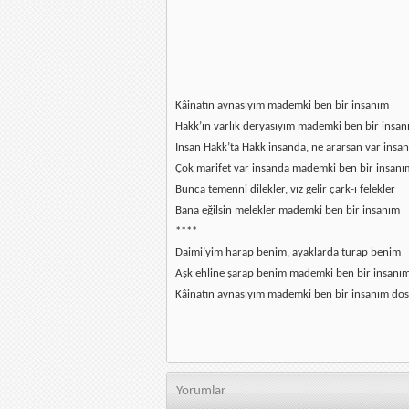
Kâinatın aynasıyım mademki ben bir insanım
Hakk’ın varlık deryasıyım mademki ben bir insa
İnsan Hakk’ta Hakk insanda, ne ararsan var insa
Çok marifet var insanda mademki ben bir insanı
Bunca temenni dilekler, vız gelir çark-ı felekler
Bana eğilsin melekler mademki ben bir insanım
****
Daimi’yim harap benim, ayaklarda turap benim
Aşk ehline şarap benim mademki ben bir insanı
Kâinatın aynasıyım mademki ben bir insanım dos
Yorumlar