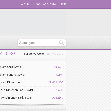
Gizlilik
Mobil Görünüm
Telif
Y
Z
0-9
Sanatçıya Göre
|
Şarkıya Göre
Y
Z
0-9
plam Şarkı Sayısı
54.670
plam Sanatçı Sayısı
3.394
oplam Dinlenme
87.426.305
gün Dinlenen Şarkı Sayısı
8.635
 Ay Dinlenen Şarkı Sayısı
221.657