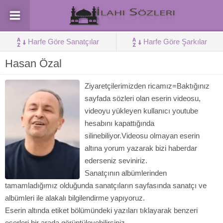
Harfe Göre Sanatçılar
Harfe Göre Şarkılar
Hasan Özal
Ziyaretçilerimizden ricamız=Baktığınız
sayfada sözleri olan eserin videosu,
videoyu yükleyen kullanıcı youtube
hesabını kapattığında
silinebiliyor.Videosu olmayan eserin
altına yorum yazarak bizi haberdar
ederseniz seviniriz.
Sanatçının albümlerinden
tamamladığımız olduğunda sanatçıların sayfasında sanatçı ve
albümleri ile alakalı bilgilendirme yapıyoruz.
Eserin altında etiket bölümündeki yazıları tıklayarak benzeri
eserleri bir arada görüntüleyebilirsiniz.