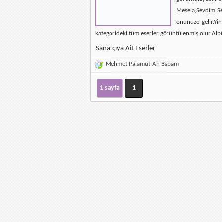
Mesela;Sevdim Se
önünüze gelir.Yin
kategorideki tüm eserler görüntülenmiş olur.Alb
Sanatçıya Ait Eserler
Mehmet Palamut-Ah Babam
1 sayfa
1