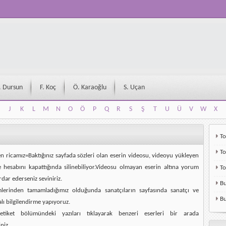
. Dursun
F. Koç
Ö. Karaoğlu
S. Uçan
J
K
L
M
N
O
Ö
P
Q
R
S
Ş
T
U
Ü
V
W
X
J
K
L
M
N
O
Ö
P
Q
R
S
Ş
T
U
Ü
V
W
X
To
To
en ricamız=Baktığınız sayfada sözleri olan eserin videosu, videoyu yükleyen
e hesabını kapattığında silinebiliyor.Videosu olmayan eserin altına yorum
T
rdar ederseniz seviniriz.
Bu
mlerinden tamamladığımız olduğunda sanatçıların sayfasında sanatçı ve
Bu
alı bilgilendirme yapıyoruz.
etiket bölümündeki yazıları tıklayarak benzeri eserleri bir arada
niz.