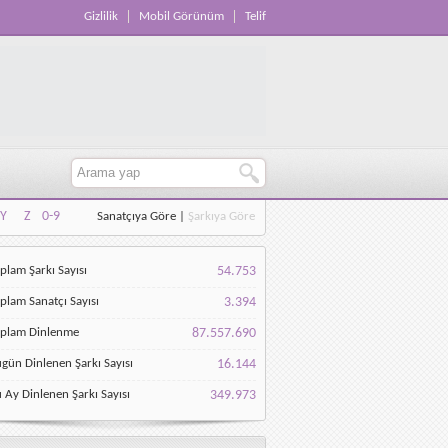
Gizlilik
Mobil Görünüm
Telif
Y
Z
0-9
Sanatçıya Göre
|
Şarkıya Göre
Y
Z
0-9
plam Şarkı Sayısı
54.753
plam Sanatçı Sayısı
3.394
oplam Dinlenme
87.557.690
gün Dinlenen Şarkı Sayısı
16.144
 Ay Dinlenen Şarkı Sayısı
349.973