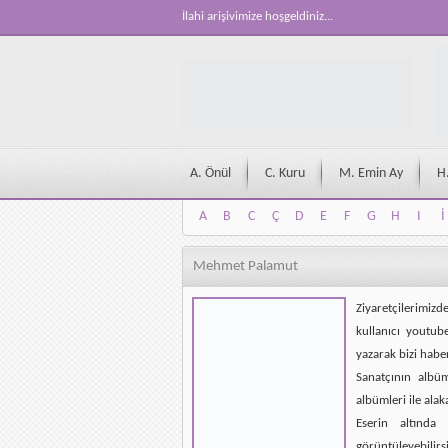
İlahi arişivimize hoşgeldiniz...
A. Önül
C. Kuru
M. Emin Ay
H
A
B
C
Ç
D
E
F
G
H
I
İ
A
B
C
Ç
D
E
F
G
H
I
İ
Mehmet Palamut
Ziyaretçilerimizd
kullanıcı youtub
yazarak bizi habe
Sanatçının albü
albümleri ile alak
Eserin altında 
görüntüleyebilirsi