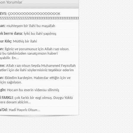
Son Yorumlar
EVS:
ÇOOOOOOOOOOOOOOOOOOK
ZZZZZZZZZZZZZZZZEEEEEEEEEEEEEEEEEEEEEEEEEEEEELLLLLLLLLLLLLLLLLLLLLLLL
han:
muhteşem bir ilahi bu maşallah
k berre dana:
İyiki bu ilahi yapılmış
ur Kılıç:
Müthiş bir ilahi
an:
İlginiz ve yorumunuz için Allah razı olsun.
ız bu talebinizden sanatçımızın haberi
abilir. En...
me:
Allah razı olsun Seyda Muhammed Feyzullah
etleri için de ilahi söylermisiniz teşekkür ederim
an:
Ekledim kardeşim. Haberdar ettiğin için ve
 için sağolasın.
gîn:
Hocam bu eserin videosu silinmiş
i FARKLI:
çok farklı bir ezgi olmuş. Duygu Yüklü
lere devam abicim...
a'Dd:
Hadi Hayırlı Olsun...