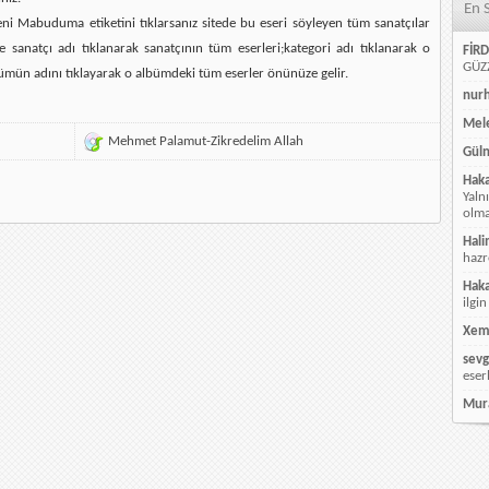
En 
ni Mabuduma etiketini tıklarsanız sitede bu eseri söyleyen tüm sanatçılar
e sanatçı adı tıklanarak sanatçının tüm eserleri;kategori adı tıklanarak o
FİRD
GÜZZ
ümün adını tıklayarak o albümdeki tüm eserler önünüze gelir.
nur
Mele
Mehmet Palamut-Zikredelim Allah
Güln
Hak
Yaln
olmay
Hali
hazr
Hak
ilgin
Xem
sevg
eser
Mur