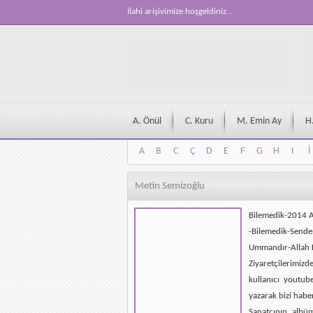
İlahi arişivimize hoşgeldiniz...
A. Önül
C. Kuru
M. Emin Ay
H
A
B
C
Ç
D
E
F
G
H
I
İ
A
B
C
Ç
D
E
F
G
H
I
İ
Metin Semizoğlu
Bilemedik-2014 
-Bilemedik-Sende
Ummandır-Allah D
Ziyaretçilerimizd
kullanıcı youtub
yazarak bizi habe
Sanatçının albü