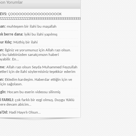
Son Yorumlar
EVS:
ÇOOOOOOOOOOOOOOOOOOK
ZZZZZZZZZZZZZZZZEEEEEEEEEEEEEEEEEEEEEEEEEEEEELLLLLLLLLLLLLLLLLLLLLLLL
han:
muhteşem bir ilahi bu maşallah
k berre dana:
İyiki bu ilahi yapılmış
ur Kılıç:
Müthiş bir ilahi
an:
İlginiz ve yorumunuz için Allah razı olsun.
ız bu talebinizden sanatçımızın haberi
abilir. En...
me:
Allah razı olsun Seyda Muhammed Feyzullah
etleri için de ilahi söylermisiniz teşekkür ederim
an:
Ekledim kardeşim. Haberdar ettiğin için ve
 için sağolasın.
gîn:
Hocam bu eserin videosu silinmiş
i FARKLI:
çok farklı bir ezgi olmuş. Duygu Yüklü
lere devam abicim...
a'Dd:
Hadi Hayırlı Olsun...