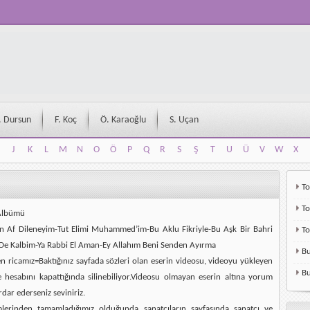
. Dursun
F. Koç
Ö. Karaoğlu
S. Uçan
J
K
L
M
N
O
Ö
P
Q
R
S
Ş
T
U
Ü
V
W
X
J
K
L
M
N
O
Ö
P
Q
R
S
Ş
T
U
Ü
V
W
X
To
To
Albümü
n Af Dileneyim-Tut Elimi Muhammed’im-Bu Aklu Fikriyle-Bu Aşk Bir Bahri
T
e Kalbim-Ya Rabbi El Aman-Ey Allahım Beni Senden Ayırma
Bu
en ricamız=Baktığınız sayfada sözleri olan eserin videosu, videoyu yükleyen
Bu
e hesabını kapattığında silinebiliyor.Videosu olmayan eserin altına yorum
rdar ederseniz seviniriz.
mlerinden tamamladığımız olduğunda sanatçıların sayfasında sanatçı ve