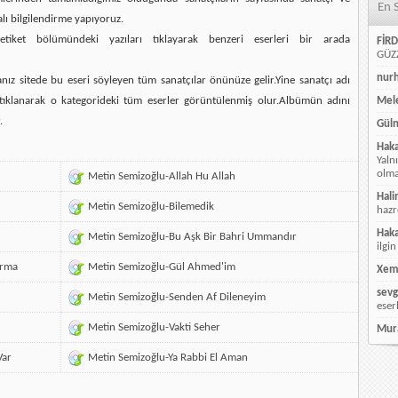
En 
alı bilgilendirme yapıyoruz.
etiket bölümündeki yazıları tıklayarak benzeri eserleri bir arada
FİRD
GÜZZ
nur
ız sitede bu eseri söyleyen tüm sanatçılar önünüze gelir.Yine sanatçı adı
ı tıklanarak o kategorideki tüm eserler görüntülenmiş olur.Albümün adını
Mele
.
Güln
Hak
Yaln
olmay
Metin Semizoğlu-Allah Hu Allah
Hali
Metin Semizoğlu-Bilemedik
hazr
Hak
Metin Semizoğlu-Bu Aşk Bir Bahri Ummandır
ilgin
ırma
Metin Semizoğlu-Gül Ahmed'im
Xem
sevg
Metin Semizoğlu-Senden Af Dileneyim
eser
Metin Semizoğlu-Vakti Seher
Mur
Var
Metin Semizoğlu-Ya Rabbi El Aman