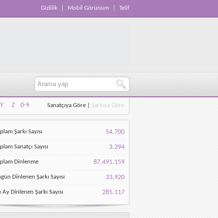
Gizlilik
Mobil Görünüm
Telif
Y
Z
0-9
Sanatçıya Göre
|
Şarkıya Göre
Y
Z
0-9
plam Şarkı Sayısı
54.700
plam Sanatçı Sayısı
3.394
oplam Dinlenme
87.491.159
gün Dinlenen Şarkı Sayısı
33.920
 Ay Dinlenen Şarkı Sayısı
285.117