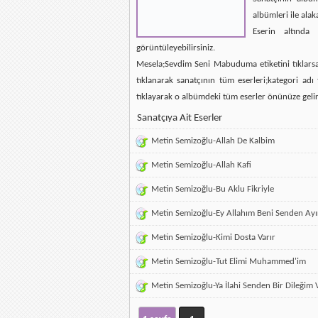
albümleri ile alak
Eserin altında 
görüntüleyebilirsiniz.
Mesela;Sevdim Seni Mabuduma etiketini tıklarsan
tıklanarak sanatçının tüm eserleri;kategori ad
tıklayarak o albümdeki tüm eserler önünüze gelir
Sanatçıya Ait Eserler
Metin Semizoğlu-Allah De Kalbim
Metin Semizoğlu-Allah Kafi
Metin Semizoğlu-Bu Aklu Fikriyle
Metin Semizoğlu-Ey Allahım Beni Senden Ay
Metin Semizoğlu-Kimi Dosta Varır
Metin Semizoğlu-Tut Elimi Muhammed'im
Metin Semizoğlu-Ya İlahi Senden Bir Dileğim 