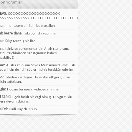
Son Yorumlar
EVS:
ÇOOOOOOOOOOOOOOOOOOK
ZZZZZZZZZZZZZZZZEEEEEEEEEEEEEEEEEEEEEEEEEEEEELLLLLLLLLLLLLLLLLLLLLLLL
han:
muhteşem bir ilahi bu maşallah
k berre dana:
İyiki bu ilahi yapılmış
ur Kılıç:
Müthiş bir ilahi
an:
İlginiz ve yorumunuz için Allah razı olsun.
ız bu talebinizden sanatçımızın haberi
abilir. En...
me:
Allah razı olsun Seyda Muhammed Feyzullah
etleri için de ilahi söylermisiniz teşekkür ederim
an:
Ekledim kardeşim. Haberdar ettiğin için ve
 için sağolasın.
gîn:
Hocam bu eserin videosu silinmiş
i FARKLI:
çok farklı bir ezgi olmuş. Duygu Yüklü
lere devam abicim...
a'Dd:
Hadi Hayırlı Olsun...