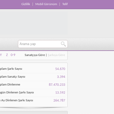
Gizlilik
Mobil Görünüm
Telif
Y
Z
0-9
Sanatçıya Göre
|
Şarkıya Göre
Y
Z
0-9
plam Şarkı Sayısı
54.670
plam Sanatçı Sayısı
3.394
oplam Dinlenme
87.470.233
gün Dinlenen Şarkı Sayısı
13.592
 Ay Dinlenen Şarkı Sayısı
264.787