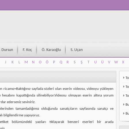
. Dursun
F. Koç
Ö. Karaoğlu
S. Uçan
J
K
L
M
N
O
Ö
P
Q
R
S
Ş
T
U
Ü
V
W
X
J
K
L
M
N
O
Ö
P
Q
R
S
Ş
T
U
Ü
V
W
X
To
To
en ricamız=Baktığınız sayfada sözleri olan eserin videosu, videoyu yükleyen
e hesabını kapattığında silinebiliyor.Videosu olmayan eserin altına yorum
T
rdar ederseniz seviniriz.
Bu
mlerinden tamamladığımız olduğunda sanatçıların sayfasında sanatçı ve
Bu
alı bilgilendirme yapıyoruz.
etiket bölümündeki yazıları tıklayarak benzeri eserleri bir arada
niz.