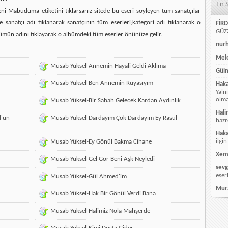
En 
ni Mabuduma etiketini tıklarsanız sitede bu eseri söyleyen tüm sanatçılar
e sanatçı adı tıklanarak sanatçının tüm eserleri;kategori adı tıklanarak o
FİRD
GÜZZ
ümün adını tıklayarak o albümdeki tüm eserler önünüze gelir.
nur
Mele
Musab Yüksel-Annemin Hayali Geldi Aklıma
Güln
Musab Yüksel-Ben Annemin Rüyasıyım
Hak
Yaln
olmay
Musab Yüksel-Bir Sabah Gelecek Kardan Aydınlık
Hali
d'un
Musab Yüksel-Dardayım Çok Dardayım Ey Rasul
hazr
Hak
ilgin
Musab Yüksel-Ey Gönül Bakma Cihane
Xem
Musab Yüksel-Gel Gör Beni Aşk Neyledi
sevg
eser
Musab Yüksel-Gül Ahmed'im
Mur
Musab Yüksel-Hak Bir Gönül Verdi Bana
Musab Yüksel-Halimiz Nola Mahşerde