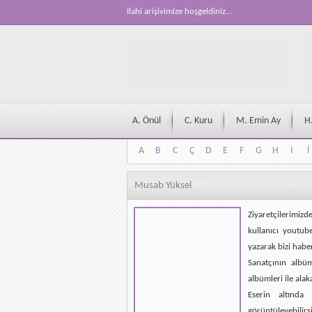
İlahi arişivimize hoşgeldiniz...
A. Önül
C. Kuru
M. Emin Ay
H
A
B
C
Ç
D
E
F
G
H
I
İ
A
B
C
Ç
D
E
F
G
H
I
İ
Musab Yüksel
Ziyaretçilerimizd
kullanıcı youtub
yazarak bizi habe
Sanatçının albü
albümleri ile alak
Eserin altında 
görüntüleyebilirsi