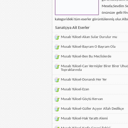
Mesela;Sevdim Se
önünüze gelir.Yin
kategorideki tüm eserler görüntülenmiş olur.Alb
Sanatçıya Ait Eserler
Musab Yüksel-Akan Sular Durulur mu
Musab Yüksel-Bayram O Bayram Ola
Musab Yüksel-Ben Bu Meclislerde
Musab Yüksel-Can Vermişler Birer Birer Uhu
Topraklarında
Musab Yüksel-Donandı Her Yer
Musab Yüksel-Ezan
Musab Yüksel-Göçtü Kervan
Musab Yüksel-Güller Açıyor Allah Dedikçe
Musab Yüksel-Hak Yarattı Alemi