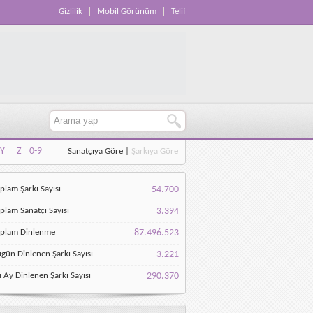
Gizlilik
Mobil Görünüm
Telif
Y
Z
0-9
Sanatçıya Göre
|
Şarkıya Göre
Y
Z
0-9
plam Şarkı Sayısı
54.700
plam Sanatçı Sayısı
3.394
oplam Dinlenme
87.496.523
gün Dinlenen Şarkı Sayısı
3.221
 Ay Dinlenen Şarkı Sayısı
290.370