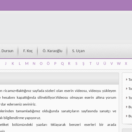
. Dursun
F. Koç
Ö. Karaoğlu
S. Uçan
J
K
L
M
N
O
Ö
P
Q
R
S
Ş
T
U
Ü
V
W
X
J
K
L
M
N
O
Ö
P
Q
R
S
Ş
T
U
Ü
V
W
X
To
To
en ricamız=Baktığınız sayfada sözleri olan eserin videosu, videoyu yükleyen
e hesabını kapattığında silinebiliyor.Videosu olmayan eserin altına yorum
T
rdar ederseniz seviniriz.
Bu
mlerinden tamamladığımız olduğunda sanatçıların sayfasında sanatçı ve
Bu
alı bilgilendirme yapıyoruz.
etiket bölümündeki yazıları tıklayarak benzeri eserleri bir arada
niz.