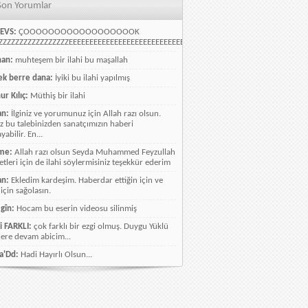
Son Yorumlar
EVS:
ÇOOOOOOOOOOOOOOOOOOK
ZZZZZZZZZZZZZZZZEEEEEEEEEEEEEEEEEEEEEEEEEEEEELLLLLLLLLLLLLLLLLLLLLLLL
han:
muhteşem bir ilahi bu maşallah
k berre dana:
İyiki bu ilahi yapılmış
ur Kılıç:
Müthiş bir ilahi
an:
İlginiz ve yorumunuz için Allah razı olsun.
ız bu talebinizden sanatçımızın haberi
abilir. En...
me:
Allah razı olsun Seyda Muhammed Feyzullah
etleri için de ilahi söylermisiniz teşekkür ederim
an:
Ekledim kardeşim. Haberdar ettiğin için ve
 için sağolasın.
gîn:
Hocam bu eserin videosu silinmiş
i FARKLI:
çok farklı bir ezgi olmuş. Duygu Yüklü
lere devam abicim...
a'Dd:
Hadi Hayırlı Olsun...