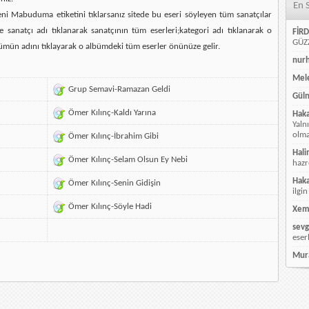
En 
ni Mabuduma etiketini tıklarsanız sitede bu eseri söyleyen tüm sanatçılar
e sanatçı adı tıklanarak sanatçının tüm eserleri;kategori adı tıklanarak o
FİRD
GÜZZ
ümün adını tıklayarak o albümdeki tüm eserler önünüze gelir.
nur
Mele
Grup Semavi-Ramazan Geldi
Güln
Ömer Kılınç-Kaldı Yarına
Hak
Yaln
olmay
Ömer Kılınç-İbrahim Gibi
Hali
Ömer Kılınç-Selam Olsun Ey Nebi
hazr
Hak
Ömer Kılınç-Senin Gidişin
ilgin
Ömer Kılınç-Söyle Hadi
Xem
sevg
eser
Mur