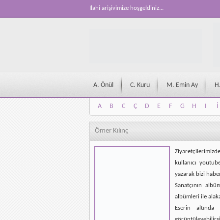
İlahi arişivimize hoşgeldiniz...
A. Önül
C. Kuru
M. Emin Ay
H
A
B
C
Ç
D
E
F
G
H
I
İ
A
B
C
Ç
D
E
F
G
H
I
İ
Ömer Kılınç
Ziyaretçilerimizd
kullanıcı youtub
yazarak bizi habe
Sanatçının albü
albümleri ile alak
Eserin altında 
görüntüleyebilirsi