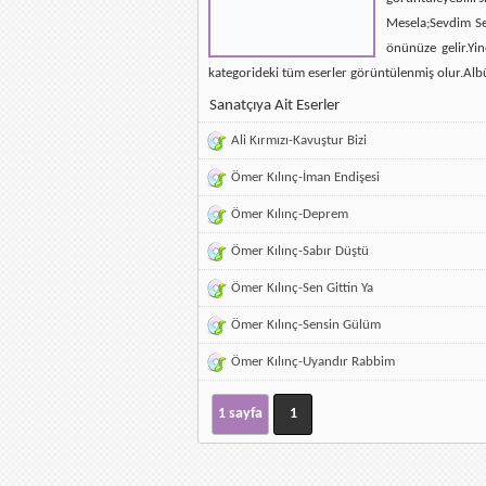
Mesela;Sevdim Se
önünüze gelir.Yin
kategorideki tüm eserler görüntülenmiş olur.Alb
Sanatçıya Ait Eserler
Ali Kırmızı-Kavuştur Bizi
Ömer Kılınç-İman Endişesi
Ömer Kılınç-Deprem
Ömer Kılınç-Sabır Düştü
Ömer Kılınç-Sen Gittin Ya
Ömer Kılınç-Sensin Gülüm
Ömer Kılınç-Uyandır Rabbim
1 sayfa
1