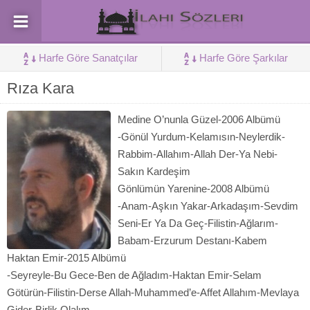
Harfe Göre Sanatçılar
Harfe Göre Şarkılar
Rıza Kara
Medine O’nunla Güzel-2006 Albümü
-Gönül Yurdum-Kelamısın-Neylerdik-
Rabbim-Allahım-Allah Der-Ya Nebi-
Sakın Kardeşim
Gönlümün Yarenine-2008 Albümü
-Anam-Aşkın Yakar-Arkadaşım-Sevdim
Seni-Er Ya Da Geç-Filistin-Ağlarım-
Babam-Erzurum Destanı-Kabem
Haktan Emir-2015 Albümü
-Seyreyle-Bu Gece-Ben de Ağladım-Haktan Emir-Selam
Götürün-Filistin-Derse Allah-Muhammed’e-Affet Allahım-Mevlaya
Gider-Birlik Olalım