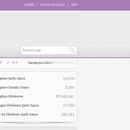
Gizlilik
Mobil Görünüm
Telif
Y
Z
0-9
Sanatçıya Göre
|
Şarkıya Göre
Y
Z
0-9
plam Şarkı Sayısı
54.670
plam Sanatçı Sayısı
3.394
oplam Dinlenme
87.445.641
gün Dinlenen Şarkı Sayısı
27.566
 Ay Dinlenen Şarkı Sayısı
240.591