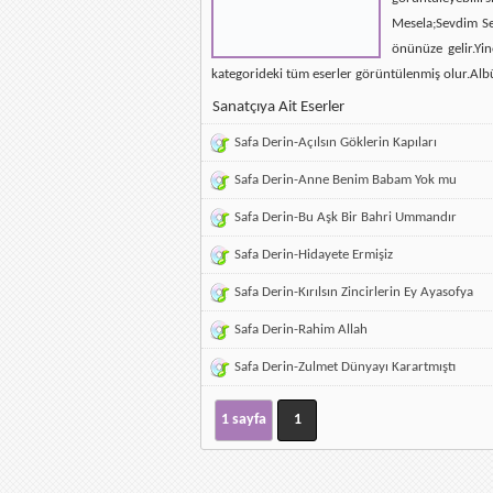
Mesela;Sevdim Se
önünüze gelir.Yin
kategorideki tüm eserler görüntülenmiş olur.Alb
Sanatçıya Ait Eserler
Safa Derin-Açılsın Göklerin Kapıları
Safa Derin-Anne Benim Babam Yok mu
Safa Derin-Bu Aşk Bir Bahri Ummandır
Safa Derin-Hidayete Ermişiz
Safa Derin-Kırılsın Zincirlerin Ey Ayasofya
Safa Derin-Rahim Allah
Safa Derin-Zulmet Dünyayı Karartmıştı
1 sayfa
1