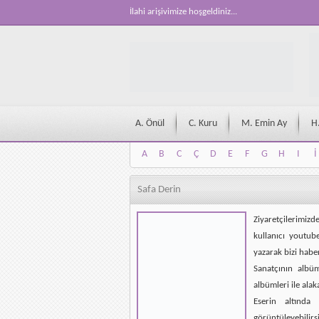
İlahi arişivimize hoşgeldiniz...
A. Önül
C. Kuru
M. Emin Ay
H
A
B
C
Ç
D
E
F
G
H
I
İ
A
B
C
Ç
D
E
F
G
H
I
İ
Safa Derin
Ziyaretçilerimizd
kullanıcı youtub
yazarak bizi habe
Sanatçının albü
albümleri ile alak
Eserin altında 
görüntüleyebilirsi