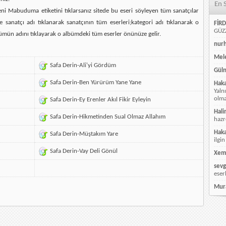
En 
ni Mabuduma etiketini tıklarsanız sitede bu eseri söyleyen tüm sanatçılar
e sanatçı adı tıklanarak sanatçının tüm eserleri;kategori adı tıklanarak o
FİRD
GÜZZ
ümün adını tıklayarak o albümdeki tüm eserler önünüze gelir.
nur
Mele
Safa Derin-Ali'yi Gördüm
Güln
Safa Derin-Ben Yürürüm Yane Yane
Hak
Yaln
olmay
Safa Derin-Ey Erenler Akıl Fikir Eyleyin
Hali
Safa Derin-Hikmetinden Sual Olmaz Allahım
hazr
Hak
Safa Derin-Müştakım Yare
ilgin
Safa Derin-Vay Deli Gönül
Xem
sevg
eser
Mur