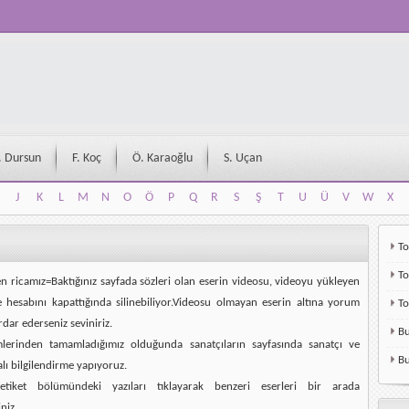
. Dursun
F. Koç
Ö. Karaoğlu
S. Uçan
J
K
L
M
N
O
Ö
P
Q
R
S
Ş
T
U
Ü
V
W
X
J
K
L
M
N
O
Ö
P
Q
R
S
Ş
T
U
Ü
V
W
X
To
To
en ricamız=Baktığınız sayfada sözleri olan eserin videosu, videoyu yükleyen
e hesabını kapattığında silinebiliyor.Videosu olmayan eserin altına yorum
T
rdar ederseniz seviniriz.
Bu
mlerinden tamamladığımız olduğunda sanatçıların sayfasında sanatçı ve
Bu
alı bilgilendirme yapıyoruz.
etiket bölümündeki yazıları tıklayarak benzeri eserleri bir arada
niz.