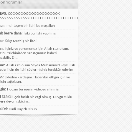
Son Yorumlar
EVS:
ÇOOOOOOOOOOOOOOOOOOK
ZZZZZZZZZZZZZZZZEEEEEEEEEEEEEEEEEEEEEEEEEEEEELLLLLLLLLLLLLLLLLLLLLLLL
han:
muhteşem bir ilahi bu maşallah
k berre dana:
İyiki bu ilahi yapılmış
ur Kılıç:
Müthiş bir ilahi
an:
İlginiz ve yorumunuz için Allah razı olsun.
ız bu talebinizden sanatçımızın haberi
abilir. En...
me:
Allah razı olsun Seyda Muhammed Feyzullah
etleri için de ilahi söylermisiniz teşekkür ederim
an:
Ekledim kardeşim. Haberdar ettiğin için ve
 için sağolasın.
gîn:
Hocam bu eserin videosu silinmiş
i FARKLI:
çok farklı bir ezgi olmuş. Duygu Yüklü
lere devam abicim...
a'Dd:
Hadi Hayırlı Olsun...