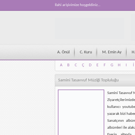
İlahi arişivimize hoşgeldiniz...
A. Önül
C. Kuru
M. Emin Ay
H
A
B
C
Ç
D
E
F
G
H
I
İ
A
B
C
Ç
D
E
F
G
H
I
İ
Samini Tasavvuf Müziği Topluluğu
Samini Tasavvuf 
Ziyaretçilerimizd
kullanıcı youtub
yazarak bizi habe
Sanatçının albü
albümleri ile alak
Eserin altında 