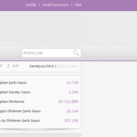
Gizlilik
Mobil Görünüm
Telif
Y
Z
0-9
Sanatçıya Göre
|
Şarkıya Göre
Y
Z
0-9
plam Şarkı Sayısı
54.718
plam Sanatçı Sayısı
3.394
oplam Dinlenme
87.513.889
gün Dinlenen Şarkı Sayısı
20.144
 Ay Dinlenen Şarkı Sayısı
307.290