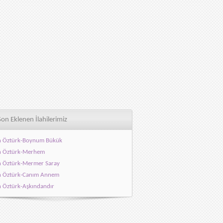
Son Eklenen İlahilerimiz
h Öztürk-Boynum Bükük
h Öztürk-Merhem
h Öztürk-Mermer Saray
h Öztürk-Canım Annem
h Öztürk-Aşkındandır