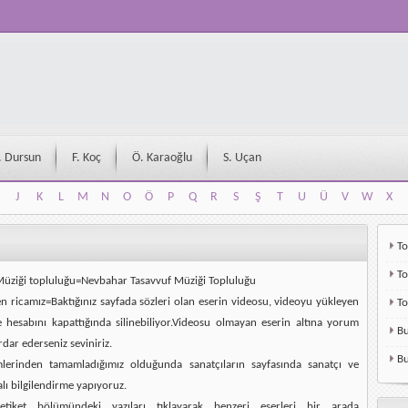
. Dursun
F. Koç
Ö. Karaoğlu
S. Uçan
J
K
L
M
N
O
Ö
P
Q
R
S
Ş
T
U
Ü
V
W
X
J
K
L
M
N
O
Ö
P
Q
R
S
Ş
T
U
Ü
V
W
X
To
To
Müziği topluluğu=Nevbahar Tasavvuf Müziği Topluluğu
en ricamız=Baktığınız sayfada sözleri olan eserin videosu, videoyu yükleyen
T
e hesabını kapattığında silinebiliyor.Videosu olmayan eserin altına yorum
Bu
rdar ederseniz seviniriz.
Bu
mlerinden tamamladığımız olduğunda sanatçıların sayfasında sanatçı ve
alı bilgilendirme yapıyoruz.
etiket bölümündeki yazıları tıklayarak benzeri eserleri bir arada