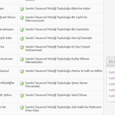
anı
Samini Tasavvuf Müziği Topluluğu-Bahrine Aşkın
ğradı Yolum
Samini Tasavvuf Müziği Topluluğu-Bir Leyli'nin
Mecnunuyam
aratmışsın
Samini Tasavvuf Müziği Topluluğu-Biz Saminiyiz
 Şah Eder
Samini Tasavvuf Müziği Topluluğu-Dervişi Kemaliz
hta
Samini Tasavvuf Müziği Topluluğu-Ey Nuri Çeşmi
Muhammed
n Anarsam
Samini Tasavvuf Müziği Topluluğu-Kullar Bilmez
En 
Hikmetinden
 Gavsul
Samini Tasavvuf Müziği Topluluğu-Mevla Ya Salli ve Sellim
Fati
Fati
if&İstiğfar
Samini Tasavvuf Müziği Topluluğu-Şema Yanan
Fati
Pervaneler
Fati
Bir Şehre
Samini Tasavvuf Müziği Topluluğu-Vasıl Olmaz
Fati
m Yar
Samini Tasavvuf Müziği Topluluğu-Zatı Hakk'da Mahremi
İrfan Olan