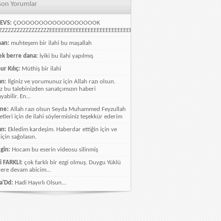
Son Yorumlar
EVS:
ÇOOOOOOOOOOOOOOOOOOK
ZZZZZZZZZZZZZZZZEEEEEEEEEEEEEEEEEEEEEEEEEEEEELLLLLLLLLLLLLLLLLLLLLLLL
han:
muhteşem bir ilahi bu maşallah
k berre dana:
İyiki bu ilahi yapılmış
ur Kılıç:
Müthiş bir ilahi
an:
İlginiz ve yorumunuz için Allah razı olsun.
ız bu talebinizden sanatçımızın haberi
abilir. En...
me:
Allah razı olsun Seyda Muhammed Feyzullah
etleri için de ilahi söylermisiniz teşekkür ederim
an:
Ekledim kardeşim. Haberdar ettiğin için ve
 için sağolasın.
gîn:
Hocam bu eserin videosu silinmiş
i FARKLI:
çok farklı bir ezgi olmuş. Duygu Yüklü
lere devam abicim...
a'Dd:
Hadi Hayırlı Olsun...