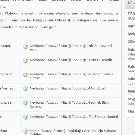
En 
niz.
ni Mabuduma etiketini tıklarsanız sitede bu eseri söyleyen tüm sanatçılar
FİRD
GÜZZ
atçının tüm eserleri;kategori adı tıklanarak o kategorideki tüm eserler
nur
lbümdeki tüm eserler önünüze gelir.
Mele
Güln
Makamı
Nevbahar Tasavvuf Müziği Topluluğu-Biz Bu Gevheri
Aşka
Hak
Yaln
olmay
Nevbahar Tasavvuf Müziği Topluluğu-Dem O Demdir
Hali
hazr
 Cemalin
Nevbahar Tasavvuf Müziği Topluluğu-Hisamini Sensiz
Olmaz
Hak
ilgin
i Nesnedir
Nevbahar Tasavvuf Müziği Topluluğu-Muhabbet
Xem
sevg
 Muharrem
Nevbahar Tasavvuf Müziği Topluluğu-Sevmek Bizim
eser
Karımız
Mur
ım
Nevbahar Tasavvuf Müziği Topluluğu-Tut Elinden Samini
uldum
Samini Tasavvuf Müziği Topluluğu-Arzuhal İçin Sultana
Geldim