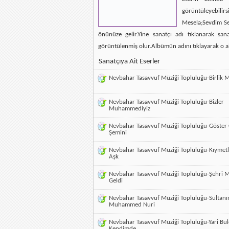
görüntüleyebilirsi
Mesela;Sevdim Se
önünüze gelir.Yine sanatçı adı tıklanarak san
görüntülenmiş olur.Albümün adını tıklayarak o a
Sanatçıya Ait Eserler
Nevbahar Tasavvuf Müziği Topluluğu-Birlik 
Nevbahar Tasavvuf Müziği Topluluğu-Bizler
Muhammediyiz
Nevbahar Tasavvuf Müziği Topluluğu-Göster
Şemini
Nevbahar Tasavvuf Müziği Topluluğu-Kıymetl
Aşk
Nevbahar Tasavvuf Müziği Topluluğu-Şehri
Geldi
Nevbahar Tasavvuf Müziği Topluluğu-Sultan
Muhammed Nuri
Nevbahar Tasavvuf Müziği Topluluğu-Yari B
Kendimde