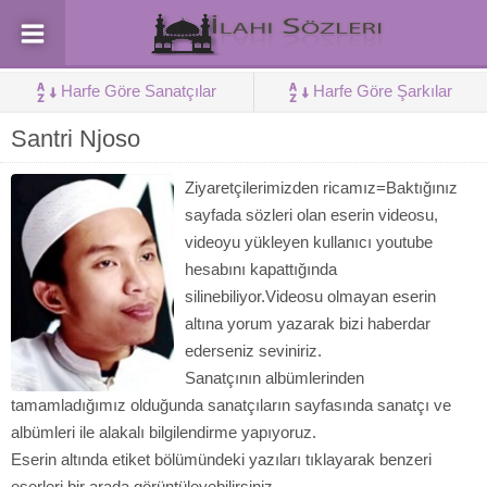
Harfe Göre Sanatçılar
Harfe Göre Şarkılar
Santri Njoso
Ziyaretçilerimizden ricamız=Baktığınız
sayfada sözleri olan eserin videosu,
videoyu yükleyen kullanıcı youtube
hesabını kapattığında
silinebiliyor.Videosu olmayan eserin
altına yorum yazarak bizi haberdar
ederseniz seviniriz.
Sanatçının albümlerinden
tamamladığımız olduğunda sanatçıların sayfasında sanatçı ve
albümleri ile alakalı bilgilendirme yapıyoruz.
Eserin altında etiket bölümündeki yazıları tıklayarak benzeri
eserleri bir arada görüntüleyebilirsiniz.