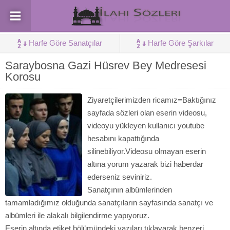
Harfe Göre Sanatçılar
Harfe Göre Şarkılar
Saraybosna Gazi Hüsrev Bey Medresesi
Korosu
Ziyaretçilerimizden ricamız=Baktığınız
sayfada sözleri olan eserin videosu,
videoyu yükleyen kullanıcı youtube
hesabını kapattığında
silinebiliyor.Videosu olmayan eserin
altına yorum yazarak bizi haberdar
ederseniz seviniriz.
Sanatçının albümlerinden
tamamladığımız olduğunda sanatçıların sayfasında sanatçı ve
albümleri ile alakalı bilgilendirme yapıyoruz.
Eserin altında etiket bölümündeki yazıları tıklayarak benzeri