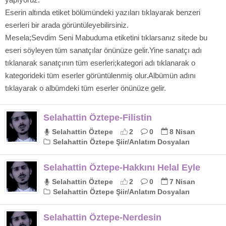
Eserin altında etiket bölümündeki yazıları tıklayarak benzeri
eserleri bir arada görüntüleyebilirsiniz.
Mesela;Sevdim Seni Mabuduma etiketini tıklarsanız sitede bu
eseri söyleyen tüm sanatçılar önünüze gelir.Yine sanatçı adı
tıklanarak sanatçının tüm eserleri;kategori adı tıklanarak o
kategorideki tüm eserler görüntülenmiş olur.Albümün adını
tıklayarak o albümdeki tüm eserler önünüze gelir.
Selahattin Öztepe-Filistin
Selahattin Öztepe
2
0
8 Nisan
Selahattin Öztepe Şiir/Anlatım Dosyaları
Selahattin Öztepe-Hakkını Helal Eyle
Selahattin Öztepe
2
0
7 Nisan
Selahattin Öztepe Şiir/Anlatım Dosyaları
Selahattin Öztepe-Nerdesin