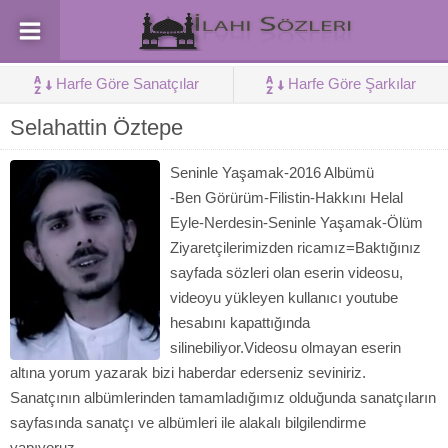
Harfe Göre Sanatçılar
Harfe Göre Şarkılar
Selahattin Öztepe
Seninle Yaşamak-2016 Albümü
-Ben Görürüm-Filistin-Hakkını Helal
Eyle-Nerdesin-Seninle Yaşamak-Ölüm
Ziyaretçilerimizden ricamız=Baktığınız
sayfada sözleri olan eserin videosu,
videoyu yükleyen kullanıcı youtube
hesabını kapattığında
silinebiliyor.Videosu olmayan eserin
altına yorum yazarak bizi haberdar ederseniz seviniriz.
Sanatçının albümlerinden tamamladığımız olduğunda sanatçıların
sayfasında sanatçı ve albümleri ile alakalı bilgilendirme
yapıyoruz.