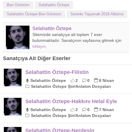
Ben Görürüm
Selahattin Öztepe
Selahattin Öztepe-Ben Görürüm
Seninle Yaşamak-2016 Albümü
Selahattin Öztepe
Sitemizde sanatçıya ait toplam 7 eser
bulunmaktadır. Sanatçının sayfasına gitmek için
tıklayın
.
Sanatçıya Ait Diğer Eserler
Selahattin Öztepe-Filistin
Selahattin Öztepe
2
0
8 Nisan
Selahattin Öztepe Şiir/Anlatım Dosyaları
Selahattin Öztepe-Hakkını Helal Eyle
Selahattin Öztepe
2
0
7 Nisan
Selahattin Öztepe Şiir/Anlatım Dosyaları
Selahattin Öztepe-Nerdesin