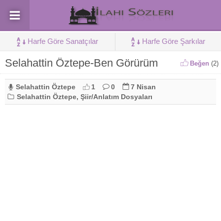
Harfe Göre Sanatçılar
Harfe Göre Şarkılar
Selahattin Öztepe-Ben Görürüm
Beğen
(
2
)
Selahattin Öztepe
1
0
7 Nisan
Selahattin Öztepe
,
Şiir/Anlatım Dosyaları