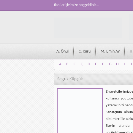
İlahi arişivimize hoşgeldiniz...
A. Önül
C. Kuru
M. Emin Ay
H
A
B
C
Ç
D
E
F
G
H
I
İ
A
B
C
Ç
D
E
F
G
H
I
İ
Selçuk Küpçük
Ziyaretçilerimizd
kullanıcı youtub
yazarak bizi habe
Sanatçının albü
albümleri ile alak
Eserin altında 
görüntüleyebilirsi