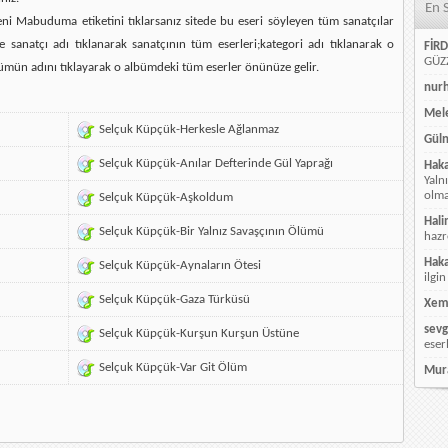
En 
ni Mabuduma etiketini tıklarsanız sitede bu eseri söyleyen tüm sanatçılar
e sanatçı adı tıklanarak sanatçının tüm eserleri;kategori adı tıklanarak o
FİRD
GÜZZ
ümün adını tıklayarak o albümdeki tüm eserler önünüze gelir.
nur
Mele
Selçuk Küpçük-Herkesle Ağlanmaz
Güln
Selçuk Küpçük-Anılar Defterinde Gül Yaprağı
Hak
Yaln
olmay
Selçuk Küpçük-Aşkoldum
Hali
Selçuk Küpçük-Bir Yalnız Savaşçının Ölümü
hazr
Hak
Selçuk Küpçük-Aynaların Ötesi
ilgin
Selçuk Küpçük-Gaza Türküsü
Xem
sevg
Selçuk Küpçük-Kurşun Kurşun Üstüne
eser
Selçuk Küpçük-Var Git Ölüm
Mur