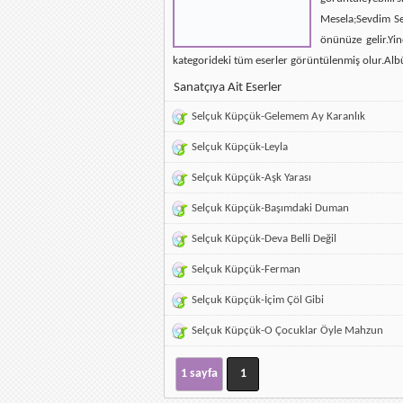
Mesela;Sevdim Se
önünüze gelir.Yin
kategorideki tüm eserler görüntülenmiş olur.Alb
Sanatçıya Ait Eserler
Selçuk Küpçük-Gelemem Ay Karanlık
Selçuk Küpçük-Leyla
Selçuk Küpçük-Aşk Yarası
Selçuk Küpçük-Başımdaki Duman
Selçuk Küpçük-Deva Belli Değil
Selçuk Küpçük-Ferman
Selçuk Küpçük-İçim Çöl Gibi
Selçuk Küpçük-O Çocuklar Öyle Mahzun
1 sayfa
1