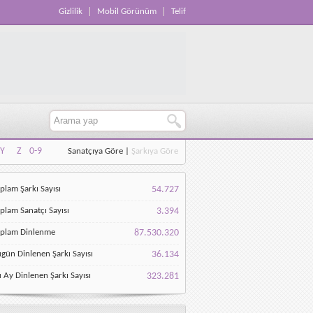
Gizlilik
Mobil Görünüm
Telif
Y
Z
0-9
Sanatçıya Göre
|
Şarkıya Göre
Y
Z
0-9
plam Şarkı Sayısı
54.727
plam Sanatçı Sayısı
3.394
oplam Dinlenme
87.530.320
gün Dinlenen Şarkı Sayısı
36.134
 Ay Dinlenen Şarkı Sayısı
323.281