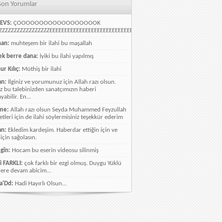
Son Yorumlar
EVS:
ÇOOOOOOOOOOOOOOOOOOK
ZZZZZZZZZZZZZZZZEEEEEEEEEEEEEEEEEEEEEEEEEEEEELLLLLLLLLLLLLLLLLLLLLLLL
han:
muhteşem bir ilahi bu maşallah
k berre dana:
İyiki bu ilahi yapılmış
ur Kılıç:
Müthiş bir ilahi
an:
İlginiz ve yorumunuz için Allah razı olsun.
ız bu talebinizden sanatçımızın haberi
abilir. En...
me:
Allah razı olsun Seyda Muhammed Feyzullah
etleri için de ilahi söylermisiniz teşekkür ederim
an:
Ekledim kardeşim. Haberdar ettiğin için ve
 için sağolasın.
gîn:
Hocam bu eserin videosu silinmiş
i FARKLI:
çok farklı bir ezgi olmuş. Duygu Yüklü
lere devam abicim...
a'Dd:
Hadi Hayırlı Olsun...