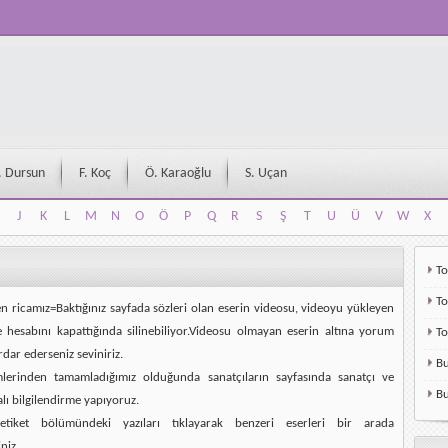
. Dursun
F. Koç
Ö. Karaoğlu
S. Uçan
J
K
L
M
N
O
Ö
P
Q
R
S
Ş
T
U
Ü
V
W
X
J
K
L
M
N
O
Ö
P
Q
R
S
Ş
T
U
Ü
V
W
X
To
To
en ricamız=Baktığınız sayfada sözleri olan eserin videosu, videoyu yükleyen
e hesabını kapattığında silinebiliyor.Videosu olmayan eserin altına yorum
T
rdar ederseniz seviniriz.
Bu
mlerinden tamamladığımız olduğunda sanatçıların sayfasında sanatçı ve
Bu
alı bilgilendirme yapıyoruz.
etiket bölümündeki yazıları tıklayarak benzeri eserleri bir arada
niz.