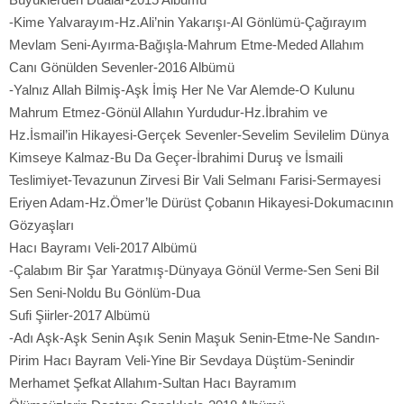
-Kime Yalvarayım-Hz.Ali’nin Yakarışı-Al Gönlümü-Çağırayım
Mevlam Seni-Ayırma-Bağışla-Mahrum Etme-Meded Allahım
Canı Gönülden Sevenler-2016 Albümü
-Yalnız Allah Bilmiş-Aşk İmiş Her Ne Var Alemde-O Kulunu
Mahrum Etmez-Gönül Allahın Yurdudur-Hz.İbrahim ve
Hz.İsmail’in Hikayesi-Gerçek Sevenler-Sevelim Sevilelim Dünya
Kimseye Kalmaz-Bu Da Geçer-İbrahimi Duruş ve İsmaili
Teslimiyet-Tevazunun Zirvesi Bir Vali Selmanı Farisi-Sermayesi
Eriyen Adam-Hz.Ömer’le Dürüst Çobanın Hikayesi-Dokumacının
Gözyaşları
Hacı Bayramı Veli-2017 Albümü
-Çalabım Bir Şar Yaratmış-Dünyaya Gönül Verme-Sen Seni Bil
Sen Seni-Noldu Bu Gönlüm-Dua
Sufi Şiirler-2017 Albümü
-Adı Aşk-Aşk Senin Aşık Senin Maşuk Senin-Etme-Ne Sandın-
Pirim Hacı Bayram Veli-Yine Bir Sevdaya Düştüm-Senindir
Merhamet Şefkat Allahım-Sultan Hacı Bayramım