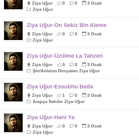
Ziya Uğur
0
0
3 Ocak
Ziya Uğur
Ziya Uğur-On Sekiz Bin Aleme
Ziya Uğur
0
0
3 Ocak
Ziya Uğur
Ziya Uğur-Üzülme La Tahzen
Ziya Uğur
0
0
3 Ocak
Şiir/Anlatım Dosyaları Ziya Uğur
Ziya Uğur-Essubhu Beda
Ziya Uğur
1
0
3 Ocak
Arapça İlahiler Ziya Uğur
Ziya Uğur-Hani Ya
Ziya Uğur
0
0
3 Ocak
Ziya Uğur