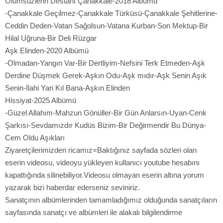
Ölümsüzlerin Destanı Çanakkale-2018 Albümü
-Çanakkale Geçilmez-Çanakkale Türküsü-Çanakkale Şehitlerine-
Ceddin Deden-Vatan Sağolsun-Vatana Kurban-Son Mektup-Bir
Hilal Uğruna-Bir Deli Rüzgar
Aşk Elinden-2020 Albümü
-Olmadan-Yangın Var-Bir Dertliyim-Nefsini Terk Etmeden-Aşk
Derdine Düşmek Gerek-Aşkın Odu-Aşk mıdır-Aşk Senin Aşık
Senin-İlahi Yari Kıl Bana-Aşkın Elinden
Hissiyat-2025 Albümü
-Güzel Allahım-Mahzun Gönüller-Bir Gün Anlarsın-Uyan-Cenk
Şarkısı-Sevdamızdır Kudüs Bizim-Bir Değirmendir Bu Dünya-
Cem Oldu Aşıkları
Ziyaretçilerimizden ricamız=Baktığınız sayfada sözleri olan
eserin videosu, videoyu yükleyen kullanıcı youtube hesabını
kapattığında silinebiliyor.Videosu olmayan eserin altına yorum
yazarak bizi haberdar ederseniz seviniriz.
Sanatçının albümlerinden tamamladığımız olduğunda sanatçıların
sayfasında sanatçı ve albümleri ile alakalı bilgilendirme