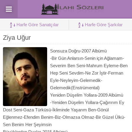
Harfe Göre Sanatçılar
Harfe Göre Şarkılar
Ziya Uğur
Sonsuza Doğru-2007 Albümü
-Bir Gün Anlarsın-Senin için Ağlamam-
Severim Ben Seni-Mahrum Eyleme-Ben
Hep Seni Sevdim-Ne Zor İştir-Ferman
Eyle-Neyleyim-Gelemedik-
Gelemedik(Enstrümental)
Yeniden Düşelim Yollara-2009 Albümü
-Yeniden Düşelim Yollara-Çağırırım Ey
Dost Seni-Gaza Türküsü-İkliminde Yaşarım Ben-Gönül
Eğlenmez-Efendim Benim-Biz-Olmazsa Olmaz-Bir Güzel Ülkü-
Sen Benim Her Şeyimsin
Büyüklerden Dualar-2015 Albümü