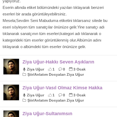
yapıyoruz.
Eserin altında etiket bölümündeki yazıları tıklayarak benzeri
eserleri bir arada görüntüleyebilirsiniz.
Mesela;Sevdim Seni Mabuduma etiketini tıklarsanız sitede bu
eseri söyleyen tüm sanatçılar önünüze gelir.Yine sanatçı adı
tıklanarak sanatçının tüm eserleri;kategori adı tıklanarak o
kategorideki tüm eserler görüntülenmiş olur.Albümün adını
tıklayarak o albümdeki tüm eserler önünüze gelir.
Ziya Uğur-Hakkı Seven Aşıkların
Ziya Uğur
1
0
3 Ocak
Şiir/Anlatım Dosyaları Ziya Uğur
Ziya Uğur-Vasıl Olmaz Kimse Hakka
Ziya Uğur
1
0
3 Ocak
Şiir/Anlatım Dosyaları Ziya Uğur
Ziya Uğur-Sultanımsın