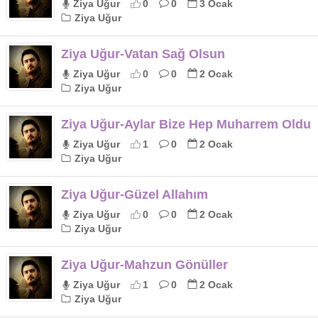
Ziya Uğur
0
0
3 Ocak
Ziya Uğur
Ziya Uğur-Vatan Sağ Olsun
Ziya Uğur
0
0
2 Ocak
Ziya Uğur
Ziya Uğur-Aylar Bize Hep Muharrem Oldu
Ziya Uğur
1
0
2 Ocak
Ziya Uğur
Ziya Uğur-Güzel Allahım
Ziya Uğur
0
0
2 Ocak
Ziya Uğur
Ziya Uğur-Mahzun Gönüller
Ziya Uğur
1
0
2 Ocak
Ziya Uğur