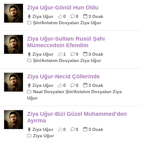
Ziya Uğur-Gönül Hun Oldu
Ziya Uğur
0
0
3 Ocak
Şiir/Anlatım Dosyaları Ziya Uğur
Ziya Uğur-Sultanı Rusül Şahı
Mümeccedsin Efendim
Ziya Uğur
1
0
3 Ocak
Şiir/Anlatım Dosyaları Ziya Uğur
Ziya Uğur-Necid Çöllerinde
Ziya Uğur
0
0
3 Ocak
Naat Dosyaları Şiir/Anlatım Dosyaları Ziya
Uğur
Ziya Uğur-Bizi Güzel Muhammed’den
Ayırma
Ziya Uğur
0
0
3 Ocak
Ziya Uğur