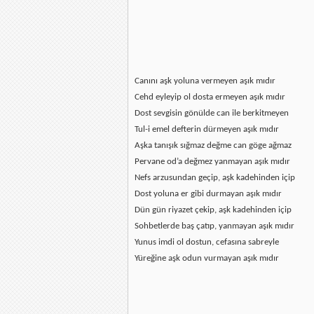
Canını aşk yoluna vermeyen aşık mıdır
Cehd eyleyip ol dosta ermeyen aşık mıdır
Dost sevgisin gönülde can ile berkitmeyen
Tul-i emel defterin dürmeyen aşık mıdır
Aşka tanışık sığmaz değme can göge ağmaz
Pervane od’a değmez yanmayan aşık mıdır
Nefs arzusundan geçip, aşk kadehinden içip
Dost yoluna er gibi durmayan aşık mıdır
Dün gün riyazet çekip, aşk kadehinden içip
Sohbetlerde baş çatıp, yanmayan aşık mıdır
Yunus imdi ol dostun, cefasına sabreyle
Yüreğine aşk odun vurmayan aşık mıdır