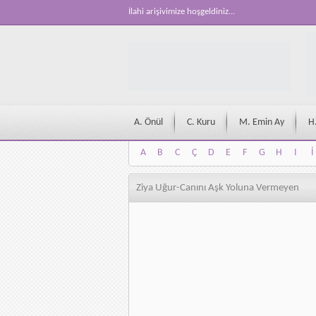
İlahi arişivimize hoşgeldiniz...
A. Önül
C. Kuru
M. Emin Ay
H
A
B
C
Ç
D
E
F
G
H
I
İ
A
B
C
Ç
D
E
F
G
H
I
İ
Ziya Uğur-Canını Aşk Yoluna Vermeyen