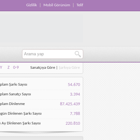
Gizlilik
Mobil Görünüm
Telif
Y
Z
0-9
Sanatçıya Göre
|
Şarkıya Göre
Y
Z
0-9
plam Şarkı Sayısı
54.670
plam Sanatçı Sayısı
3.394
oplam Dinlenme
87.425.439
gün Dinlenen Şarkı Sayısı
7.788
 Ay Dinlenen Şarkı Sayısı
220.810