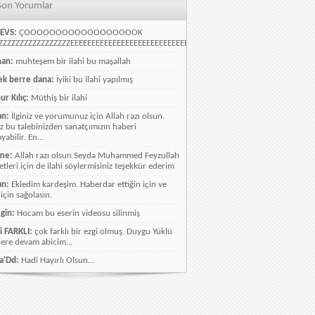
Son Yorumlar
EVS:
ÇOOOOOOOOOOOOOOOOOOK
ZZZZZZZZZZZZZZZZEEEEEEEEEEEEEEEEEEEEEEEEEEEEELLLLLLLLLLLLLLLLLLLLLLLL
han:
muhteşem bir ilahi bu maşallah
k berre dana:
İyiki bu ilahi yapılmış
ur Kılıç:
Müthiş bir ilahi
an:
İlginiz ve yorumunuz için Allah razı olsun.
ız bu talebinizden sanatçımızın haberi
abilir. En...
me:
Allah razı olsun Seyda Muhammed Feyzullah
etleri için de ilahi söylermisiniz teşekkür ederim
an:
Ekledim kardeşim. Haberdar ettiğin için ve
 için sağolasın.
gîn:
Hocam bu eserin videosu silinmiş
i FARKLI:
çok farklı bir ezgi olmuş. Duygu Yüklü
lere devam abicim...
a'Dd:
Hadi Hayırlı Olsun...