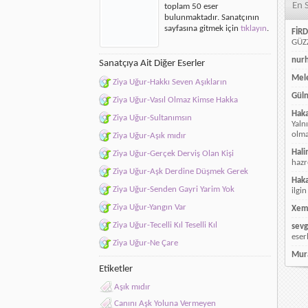
En 
toplam 50 eser
Vermeyen
bulunmaktadır. Sanatçının
için
sayfasına gitmek için
tıklayın
.
FİRD
GÜZZ
nur
Sanatçıya Ait Diğer Eserler
Mele
Ziya Uğur-Hakkı Seven Aşıkların
Güln
Ziya Uğur-Vasıl Olmaz Kimse Hakka
Hak
Ziya Uğur-Sultanımsın
Yaln
olmay
Ziya Uğur-Aşık mıdır
Hali
Ziya Uğur-Gerçek Derviş Olan Kişi
hazr
Ziya Uğur-Aşk Derdine Düşmek Gerek
Hak
Ziya Uğur-Senden Gayri Yarim Yok
ilgin
Ziya Uğur-Yangın Var
Xem
Ziya Uğur-Tecelli Kıl Teselli Kıl
sevg
eser
Ziya Uğur-Ne Çare
Mur
Etiketler
Aşık mıdır
Canını Aşk Yoluna Vermeyen