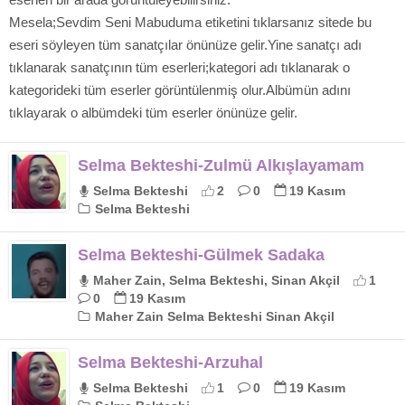
Mesela;Sevdim Seni Mabuduma etiketini tıklarsanız sitede bu
eseri söyleyen tüm sanatçılar önünüze gelir.Yine sanatçı adı
tıklanarak sanatçının tüm eserleri;kategori adı tıklanarak o
kategorideki tüm eserler görüntülenmiş olur.Albümün adını
tıklayarak o albümdeki tüm eserler önünüze gelir.
Selma Bekteshi-Zulmü Alkışlayamam
Selma Bekteshi
2
0
19 Kasım
Selma Bekteshi
Selma Bekteshi-Gülmek Sadaka
Maher Zain, Selma Bekteshi, Sinan Akçil
1
0
19 Kasım
Maher Zain Selma Bekteshi Sinan Akçil
Selma Bekteshi-Arzuhal
Selma Bekteshi
1
0
19 Kasım