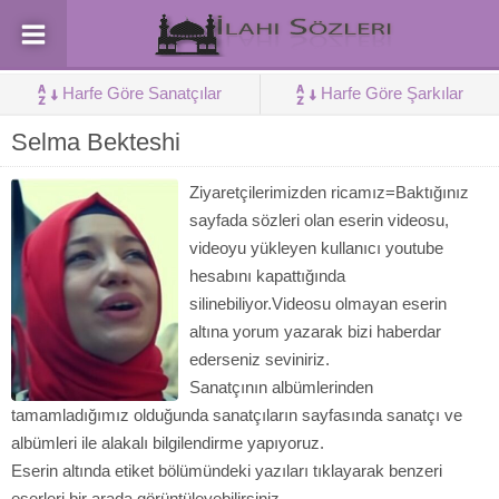
Harfe Göre Sanatçılar
Harfe Göre Şarkılar
Selma Bekteshi
Ziyaretçilerimizden ricamız=Baktığınız
sayfada sözleri olan eserin videosu,
videoyu yükleyen kullanıcı youtube
hesabını kapattığında
silinebiliyor.Videosu olmayan eserin
altına yorum yazarak bizi haberdar
ederseniz seviniriz.
Sanatçının albümlerinden
tamamladığımız olduğunda sanatçıların sayfasında sanatçı ve
albümleri ile alakalı bilgilendirme yapıyoruz.
Eserin altında etiket bölümündeki yazıları tıklayarak benzeri
eserleri bir arada görüntüleyebilirsiniz.