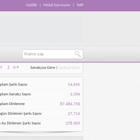
Gizlilik
Mobil Görünüm
Telif
Y
Z
0-9
Sanatçıya Göre
|
Şarkıya Göre
Y
Z
0-9
plam Şarkı Sayısı
54.695
plam Sanatçı Sayısı
3.394
oplam Dinlenme
87.484.756
gün Dinlenen Şarkı Sayısı
27.714
 Ay Dinlenen Şarkı Sayısı
278.909