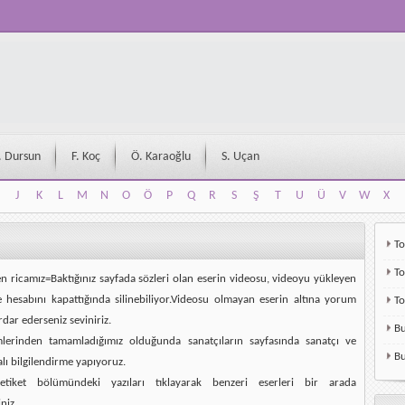
. Dursun
F. Koç
Ö. Karaoğlu
S. Uçan
J
K
L
M
N
O
Ö
P
Q
R
S
Ş
T
U
Ü
V
W
X
J
K
L
M
N
O
Ö
P
Q
R
S
Ş
T
U
Ü
V
W
X
To
To
en ricamız=Baktığınız sayfada sözleri olan eserin videosu, videoyu yükleyen
e hesabını kapattığında silinebiliyor.Videosu olmayan eserin altına yorum
T
rdar ederseniz seviniriz.
Bu
mlerinden tamamladığımız olduğunda sanatçıların sayfasında sanatçı ve
Bu
alı bilgilendirme yapıyoruz.
etiket bölümündeki yazıları tıklayarak benzeri eserleri bir arada
niz.