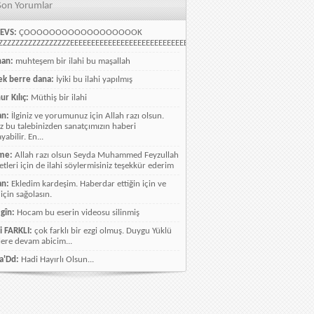
Son Yorumlar
EVS:
ÇOOOOOOOOOOOOOOOOOOK
ZZZZZZZZZZZZZZZZEEEEEEEEEEEEEEEEEEEEEEEEEEEEELLLLLLLLLLLLLLLLLLLLLLLL
han:
muhteşem bir ilahi bu maşallah
k berre dana:
İyiki bu ilahi yapılmış
ur Kılıç:
Müthiş bir ilahi
an:
İlginiz ve yorumunuz için Allah razı olsun.
ız bu talebinizden sanatçımızın haberi
abilir. En...
me:
Allah razı olsun Seyda Muhammed Feyzullah
etleri için de ilahi söylermisiniz teşekkür ederim
an:
Ekledim kardeşim. Haberdar ettiğin için ve
 için sağolasın.
gîn:
Hocam bu eserin videosu silinmiş
i FARKLI:
çok farklı bir ezgi olmuş. Duygu Yüklü
lere devam abicim...
a'Dd:
Hadi Hayırlı Olsun...