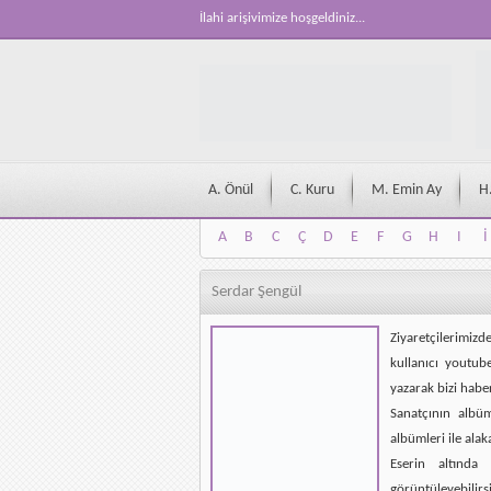
İlahi arişivimize hoşgeldiniz...
A. Önül
C. Kuru
M. Emin Ay
H
A
B
C
Ç
D
E
F
G
H
I
İ
A
B
C
Ç
D
E
F
G
H
I
İ
Serdar Şengül
Ziyaretçilerimizd
kullanıcı youtub
yazarak bizi habe
Sanatçının albü
albümleri ile alak
Eserin altında 
görüntüleyebilirsi