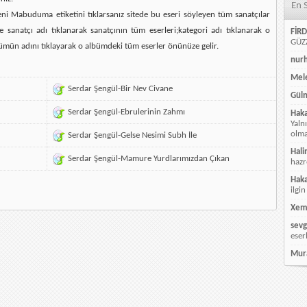
En 
ni Mabuduma etiketini tıklarsanız sitede bu eseri söyleyen tüm sanatçılar
e sanatçı adı tıklanarak sanatçının tüm eserleri;kategori adı tıklanarak o
FİRD
GÜZZ
ümün adını tıklayarak o albümdeki tüm eserler önünüze gelir.
nur
Mele
Serdar Şengül-Bir Nev Civane
Güln
Serdar Şengül-Ebrulerinin Zahmı
Hak
Yaln
olmay
Serdar Şengül-Gelse Nesimi Subh İle
Hali
Serdar Şengül-Mamure Yurdlarımızdan Çıkan
hazr
Hak
ilgin
Xem
sevg
eser
Mur