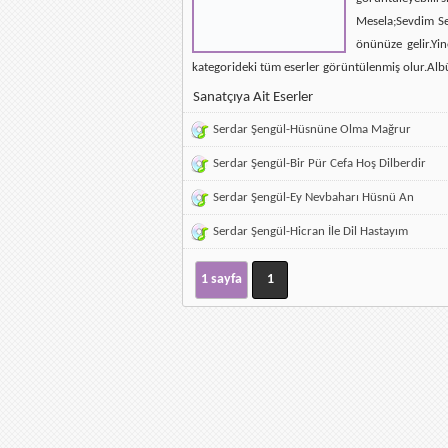
Mesela;Sevdim Se
önünüze gelir.Yin
kategorideki tüm eserler görüntülenmiş olur.Alb
Sanatçıya Ait Eserler
Serdar Şengül-Hüsnüne Olma Mağrur
Serdar Şengül-Bir Pür Cefa Hoş Dilberdir
Serdar Şengül-Ey Nevbaharı Hüsnü An
Serdar Şengül-Hicran İle Dil Hastayım
1 sayfa
1