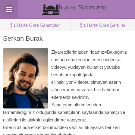
Harfe Göre Sanatçılar
Harfe Göre Şarkılar
Serkan Burak
Ziyaretçilerimizden ricamız=Baktığınız
sayfada sözleri olan eserin videosu,
videoyu yükleyen kullanıcı youtube
hesabını kapattığında
silinebiliyor.Videosu olmayan eserin
altına yorum yazarak bizi haberdar
ederseniz seviniriz.
Sanatçının albümlerinden
tamamladığımız olduğunda sanatçıların sayfasında sanatçı ve
albümleri ile alakalı bilgilendirme yapıyoruz.
Eserin altında etiket bölümündeki yazıları tıklayarak benzeri
eserleri bir arada görüntüleyebilirsiniz.