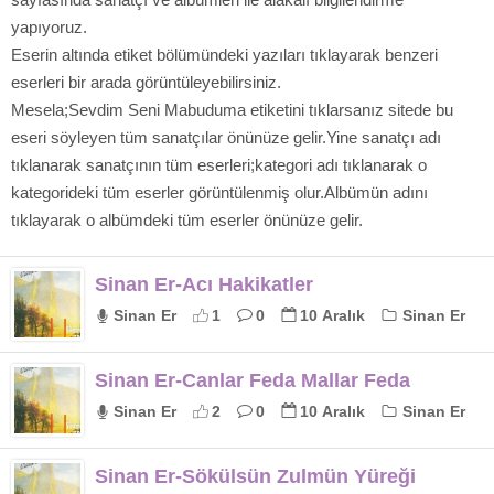
yapıyoruz.
Eserin altında etiket bölümündeki yazıları tıklayarak benzeri
eserleri bir arada görüntüleyebilirsiniz.
Mesela;Sevdim Seni Mabuduma etiketini tıklarsanız sitede bu
eseri söyleyen tüm sanatçılar önünüze gelir.Yine sanatçı adı
tıklanarak sanatçının tüm eserleri;kategori adı tıklanarak o
kategorideki tüm eserler görüntülenmiş olur.Albümün adını
tıklayarak o albümdeki tüm eserler önünüze gelir.
Sinan Er-Acı Hakikatler
Sinan Er
1
0
10 Aralık
Sinan Er
Sinan Er-Canlar Feda Mallar Feda
Sinan Er
2
0
10 Aralık
Sinan Er
Sinan Er-Sökülsün Zulmün Yüreği