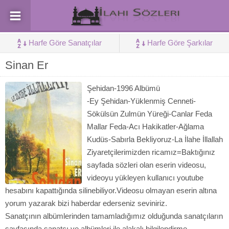
Harfe Göre Sanatçılar
Harfe Göre Şarkılar
Sinan Er
Şehidan-1996 Albümü
-Ey Şehidan-Yüklenmiş Cenneti-
Sökülsün Zulmün Yüreği-Canlar Feda
Mallar Feda-Acı Hakikatler-Ağlama
Kudüs-Sabırla Bekliyoruz-La İlahe İllallah
Ziyaretçilerimizden ricamız=Baktığınız
sayfada sözleri olan eserin videosu,
videoyu yükleyen kullanıcı youtube
hesabını kapattığında silinebiliyor.Videosu olmayan eserin altına
yorum yazarak bizi haberdar ederseniz seviniriz.
Sanatçının albümlerinden tamamladığımız olduğunda sanatçıların
sayfasında sanatçı ve albümleri ile alakalı bilgilendirme