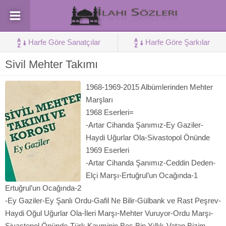
Harfe Göre Sanatçılar
Harfe Göre Şarkılar
Sivil Mehter Takımı
1968-1969-2015 Albümlerinden Mehter
Marşları
1968 Eserleri=
-Artar Cihanda Şanımız-Ey Gaziler-
Haydi Uğurlar Ola-Sivastopol Önünde
1969 Eserleri
-Artar Cihanda Şanımız-Ceddin Deden-
Elçi Marşı-Ertuğrul’un Ocağında-1
Ertuğrul’un Ocağında-2
-Ey Gaziler-Ey Şanlı Ordu-Gafil Ne Bilir-Gülbank ve Rast Peşrev-
Haydi Oğul Uğurlar Ola-İleri Marşı-Mehter Vuruyor-Ordu Marşı-
Sivastopol Önünde-Türk Kavminin Beş Bin Yıllık-Vatan Bizim