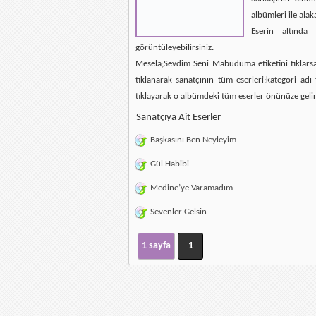
albümleri ile alak
Eserin altında 
görüntüleyebilirsiniz.
Mesela;Sevdim Seni Mabuduma etiketini tıklarsan
tıklanarak sanatçının tüm eserleri;kategori ad
tıklayarak o albümdeki tüm eserler önünüze gelir
Sanatçıya Ait Eserler
Başkasını Ben Neyleyim
Gül Habibi
Medine’ye Varamadım
Sevenler Gelsin
1 sayfa
1