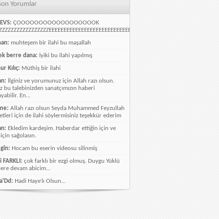
Son Yorumlar
EVS:
ÇOOOOOOOOOOOOOOOOOOK
ZZZZZZZZZZZZZZZZEEEEEEEEEEEEEEEEEEEEEEEEEEEEELLLLLLLLLLLLLLLLLLLLLLLL
han:
muhteşem bir ilahi bu maşallah
k berre dana:
İyiki bu ilahi yapılmış
ur Kılıç:
Müthiş bir ilahi
an:
İlginiz ve yorumunuz için Allah razı olsun.
ız bu talebinizden sanatçımızın haberi
abilir. En...
me:
Allah razı olsun Seyda Muhammed Feyzullah
etleri için de ilahi söylermisiniz teşekkür ederim
an:
Ekledim kardeşim. Haberdar ettiğin için ve
 için sağolasın.
gîn:
Hocam bu eserin videosu silinmiş
i FARKLI:
çok farklı bir ezgi olmuş. Duygu Yüklü
lere devam abicim...
a'Dd:
Hadi Hayırlı Olsun...