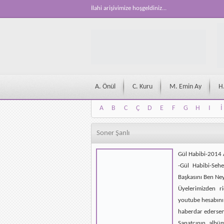
İlahi arişivimize hoşgeldiniz...
A. Önül
C. Kuru
M. Emin Ay
H
A
B
C
Ç
D
E
F
G
H
I
İ
A
B
C
Ç
D
E
F
G
H
I
İ
Soner Şanlı
Gül Habibi-2014
-Gül Habibi-Sehe
Başkasını Ben Ne
Üyelerimizden ri
youtube hesabını 
haberdar ederseni
Sanatçının albü