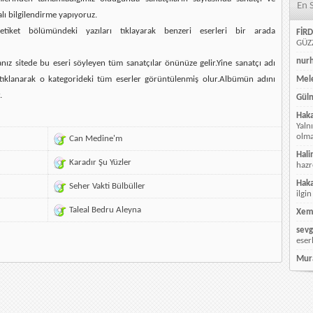
En 
alı bilgilendirme yapıyoruz.
etiket bölümündeki yazıları tıklayarak benzeri eserleri bir arada
FİRD
GÜZZ
nur
ız sitede bu eseri söyleyen tüm sanatçılar önünüze gelir.Yine sanatçı adı
ı tıklanarak o kategorideki tüm eserler görüntülenmiş olur.Albümün adını
Mele
.
Güln
Hak
Yaln
olmay
Can Medine'm
Hali
Karadır Şu Yüzler
hazr
Hak
Seher Vakti Bülbüller
ilgin
Taleal Bedru Aleyna
Xem
sevg
eser
Mur