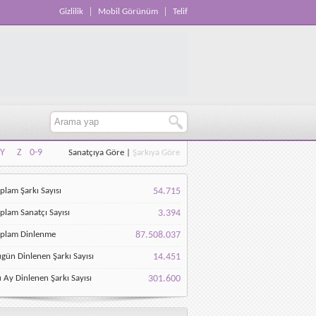
Gizlilik
Mobil Görünüm
Telif
Y
Z
0-9
Sanatçıya Göre
|
Şarkıya Göre
Y
Z
0-9
plam Şarkı Sayısı
54.715
plam Sanatçı Sayısı
3.394
oplam Dinlenme
87.508.037
gün Dinlenen Şarkı Sayısı
14.451
 Ay Dinlenen Şarkı Sayısı
301.600