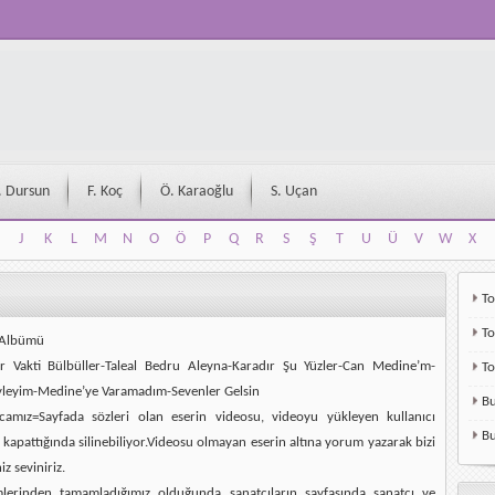
. Dursun
F. Koç
Ö. Karaoğlu
S. Uçan
J
K
L
M
N
O
Ö
P
Q
R
S
Ş
T
U
Ü
V
W
X
J
K
L
M
N
O
Ö
P
Q
R
S
Ş
T
U
Ü
V
W
X
To
To
 Albümü
r Vakti Bülbüller-Taleal Bedru Aleyna-Karadır Şu Yüzler-Can Medine’m-
T
yleyim-Medine’ye Varamadım-Sevenler Gelsin
Bu
camız=Sayfada sözleri olan eserin videosu, videoyu yükleyen kullanıcı
Bu
kapattığında silinebiliyor.Videosu olmayan eserin altına yorum yazarak bizi
z seviniriz.
mlerinden tamamladığımız olduğunda sanatçıların sayfasında sanatçı ve