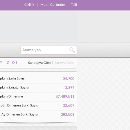
Gizlilik
Mobil Görünüm
Telif
Y
Z
0-9
Sanatçıya Göre
|
Şarkıya Göre
Y
Z
0-9
plam Şarkı Sayısı
54.700
plam Sanatçı Sayısı
3.394
oplam Dinlenme
87.489.811
gün Dinlenen Şarkı Sayısı
32.607
 Ay Dinlenen Şarkı Sayısı
283.803