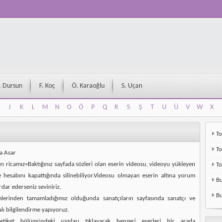
. Dursun
F. Koç
Ö. Karaoğlu
S. Uçan
J
K
L
M
N
O
Ö
P
Q
R
S
Ş
T
U
Ü
V
W
X
J
K
L
M
N
O
Ö
P
Q
R
S
Ş
T
U
Ü
V
W
X
To
To
a Asar
en ricamız=Baktığınız sayfada sözleri olan eserin videosu, videoyu yükleyen
T
e hesabını kapattığında silinebiliyor.Videosu olmayan eserin altına yorum
Bu
rdar ederseniz seviniriz.
Bu
mlerinden tamamladığımız olduğunda sanatçıların sayfasında sanatçı ve
alı bilgilendirme yapıyoruz.
etiket bölümündeki yazıları tıklayarak benzeri eserleri bir arada