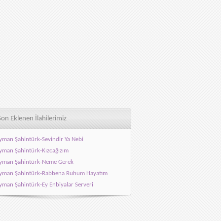
Son Eklenen İlahilerimiz
yman Şahintürk-Sevindir Ya Nebi
yman Şahintürk-Kızcağızım
yman Şahintürk-Neme Gerek
eyman Şahintürk-Rabbena Ruhum Hayatım
yman Şahintürk-Ey Enbiyalar Serveri