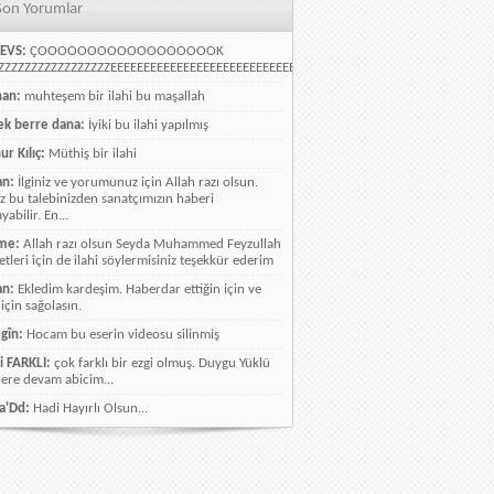
Son Yorumlar
EVS:
ÇOOOOOOOOOOOOOOOOOOK
ZZZZZZZZZZZZZZZZEEEEEEEEEEEEEEEEEEEEEEEEEEEEELLLLLLLLLLLLLLLLLLLLLLLL
han:
muhteşem bir ilahi bu maşallah
k berre dana:
İyiki bu ilahi yapılmış
ur Kılıç:
Müthiş bir ilahi
an:
İlginiz ve yorumunuz için Allah razı olsun.
ız bu talebinizden sanatçımızın haberi
abilir. En...
me:
Allah razı olsun Seyda Muhammed Feyzullah
etleri için de ilahi söylermisiniz teşekkür ederim
an:
Ekledim kardeşim. Haberdar ettiğin için ve
 için sağolasın.
gîn:
Hocam bu eserin videosu silinmiş
i FARKLI:
çok farklı bir ezgi olmuş. Duygu Yüklü
lere devam abicim...
a'Dd:
Hadi Hayırlı Olsun...