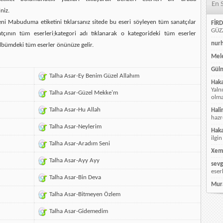
En 
niz.
ni Mabuduma etiketini tıklarsanız sitede bu eseri söyleyen tüm sanatçılar
FİRD
GÜZZ
atçının tüm eserleri;kategori adı tıklanarak o kategorideki tüm eserler
nur
lbümdeki tüm eserler önünüze gelir.
Mele
Güln
Talha Asar-Ey Benim Güzel Allahım
Hak
Yaln
Talha Asar-Güzel Mekke'm
olmay
Talha Asar-Hu Allah
Hali
hazr
Talha Asar-Neylerim
Hak
ilgin
Talha Asar-Aradım Seni
Xem
Talha Asar-Ayy Ayy
sevg
eser
Talha Asar-Bin Deva
Mur
Talha Asar-Bitmeyen Özlem
Talha Asar-Gidemedim