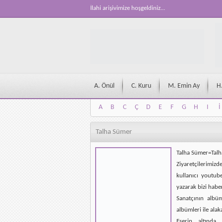
İlahi arişivimize hoşgeldiniz...
A. Önül
C. Kuru
M. Emin Ay
H
A
B
C
Ç
D
E
F
G
H
I
İ
A
B
C
Ç
D
E
F
G
H
I
İ
Talha Sümer
Talha Sümer=Talh
Ziyaretçilerimizd
kullanıcı youtub
yazarak bizi habe
Sanatçının albü
albümleri ile alak
Eserin altında 