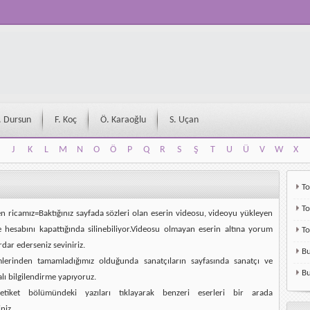
. Dursun
F. Koç
Ö. Karaoğlu
S. Uçan
J
K
L
M
N
O
Ö
P
Q
R
S
Ş
T
U
Ü
V
W
X
J
K
L
M
N
O
Ö
P
Q
R
S
Ş
T
U
Ü
V
W
X
To
To
en ricamız=Baktığınız sayfada sözleri olan eserin videosu, videoyu yükleyen
e hesabını kapattığında silinebiliyor.Videosu olmayan eserin altına yorum
T
rdar ederseniz seviniriz.
Bu
mlerinden tamamladığımız olduğunda sanatçıların sayfasında sanatçı ve
Bu
alı bilgilendirme yapıyoruz.
etiket bölümündeki yazıları tıklayarak benzeri eserleri bir arada
niz.