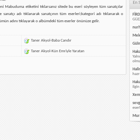
En 
ni Mabuduma etiketini tıklarsanız sitede bu eseri söyleyen tüm sanatçılar
e sanatçı adı tıklanarak sanatçının tüm eserleri;kategori adı tıklanarak o
FİRD
GÜZZ
ümün adını tıklayarak o albümdeki tüm eserler önünüze gelir.
nur
Mele
Taner Akyol-Baba Candır
Güln
Taner Akyol-Kün Emriyle Yaratan
Hak
Yaln
olmay
Hali
hazr
Hak
ilgin
Xem
sevg
eser
Mur