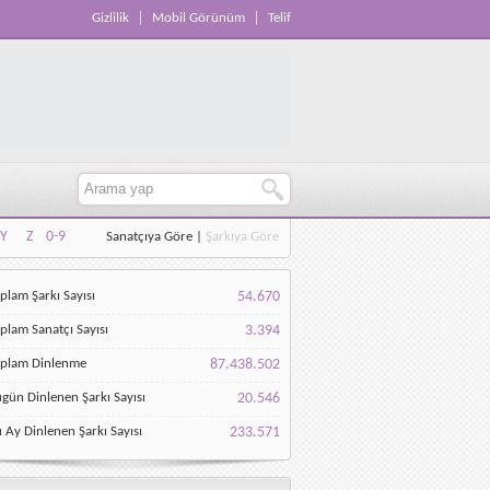
Gizlilik
Mobil Görünüm
Telif
Y
Z
0-9
Sanatçıya Göre
|
Şarkıya Göre
Y
Z
0-9
plam Şarkı Sayısı
54.670
plam Sanatçı Sayısı
3.394
oplam Dinlenme
87.438.502
gün Dinlenen Şarkı Sayısı
20.546
 Ay Dinlenen Şarkı Sayısı
233.571