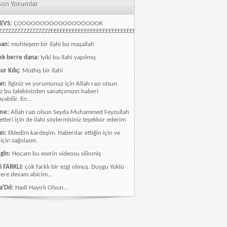
Son Yorumlar
EVS:
ÇOOOOOOOOOOOOOOOOOOK
ZZZZZZZZZZZZZZZZEEEEEEEEEEEEEEEEEEEEEEEEEEEEELLLLLLLLLLLLLLLLLLLLLLLL
han:
muhteşem bir ilahi bu maşallah
k berre dana:
İyiki bu ilahi yapılmış
ur Kılıç:
Müthiş bir ilahi
an:
İlginiz ve yorumunuz için Allah razı olsun.
ız bu talebinizden sanatçımızın haberi
abilir. En...
me:
Allah razı olsun Seyda Muhammed Feyzullah
etleri için de ilahi söylermisiniz teşekkür ederim
an:
Ekledim kardeşim. Haberdar ettiğin için ve
 için sağolasın.
gîn:
Hocam bu eserin videosu silinmiş
i FARKLI:
çok farklı bir ezgi olmuş. Duygu Yüklü
lere devam abicim...
a'Dd:
Hadi Hayırlı Olsun...