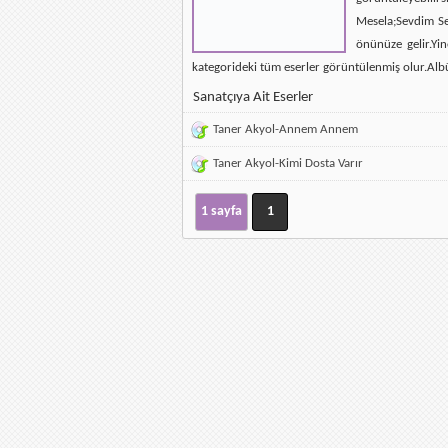
Mesela;Sevdim Se
önünüze gelir.Yin
kategorideki tüm eserler görüntülenmiş olur.Alb
Sanatçıya Ait Eserler
Taner Akyol-Annem Annem
Taner Akyol-Kimi Dosta Varır
1 sayfa
1