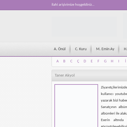
İlahi arişivimize hoşgeldiniz...
A. Önül
C. Kuru
M. Emin Ay
H
A
B
C
Ç
D
E
F
G
H
I
İ
A
B
C
Ç
D
E
F
G
H
I
İ
Taner Akyol
Ziyaretçilerimizd
kullanıcı youtub
yazarak bizi habe
Sanatçının albü
albümleri ile alak
Eserin altında 
görüntüleyebilirsi