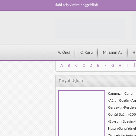
İlahi arişivimize hoşgeldiniz...
A. Önül
C. Kuru
M. Emin Ay
H
A
B
C
Ç
D
E
F
G
H
I
İ
A
B
C
Ç
D
E
F
G
H
I
İ
Turgut Uçkan
Canımızın Canan
-Ağla Gözüm-An
Gerçektir-Perdel
Gönül Bağım-20
-Bayram Edeyim-
Hasan-Sana Yönel
Ziyaretçilerimizd