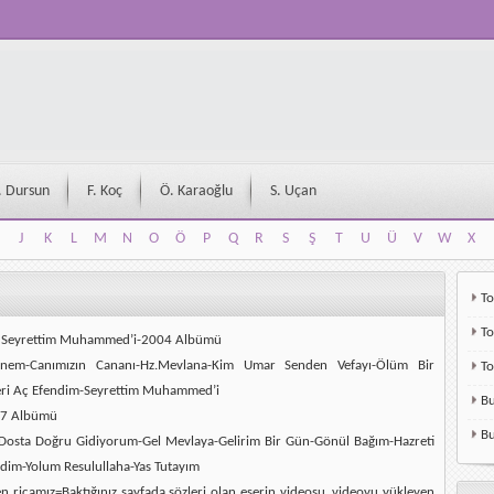
. Dursun
F. Koç
Ö. Karaoğlu
S. Uçan
J
K
L
M
N
O
Ö
P
Q
R
S
Ş
T
U
Ü
V
W
X
J
K
L
M
N
O
Ö
P
Q
R
S
Ş
T
U
Ü
V
W
X
To
To
ı Seyrettim Muhammed’i-2004 Albümü
nem-Canımızın Cananı-Hz.Mevlana-Kim Umar Senden Vefayı-Ölüm Bir
T
eri Aç Efendim-Seyrettim Muhammed’i
Bu
07 Albümü
Bu
Dosta Doğru Gidiyorum-Gel Mevlaya-Gelirim Bir Gün-Gönül Bağım-Hazreti
dim-Yolum Resulullaha-Yas Tutayım
en ricamız=Baktığınız sayfada sözleri olan eserin videosu, videoyu yükleyen