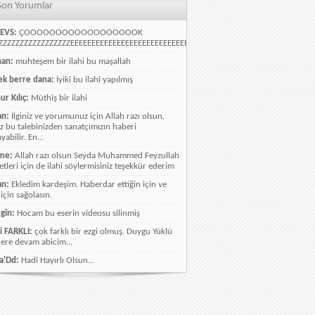
Son Yorumlar
EVS:
ÇOOOOOOOOOOOOOOOOOOK
ZZZZZZZZZZZZZZZZEEEEEEEEEEEEEEEEEEEEEEEEEEEEELLLLLLLLLLLLLLLLLLLLLLLL
han:
muhteşem bir ilahi bu maşallah
k berre dana:
İyiki bu ilahi yapılmış
ur Kılıç:
Müthiş bir ilahi
an:
İlginiz ve yorumunuz için Allah razı olsun.
ız bu talebinizden sanatçımızın haberi
abilir. En...
me:
Allah razı olsun Seyda Muhammed Feyzullah
etleri için de ilahi söylermisiniz teşekkür ederim
an:
Ekledim kardeşim. Haberdar ettiğin için ve
 için sağolasın.
gîn:
Hocam bu eserin videosu silinmiş
i FARKLI:
çok farklı bir ezgi olmuş. Duygu Yüklü
lere devam abicim...
a'Dd:
Hadi Hayırlı Olsun...