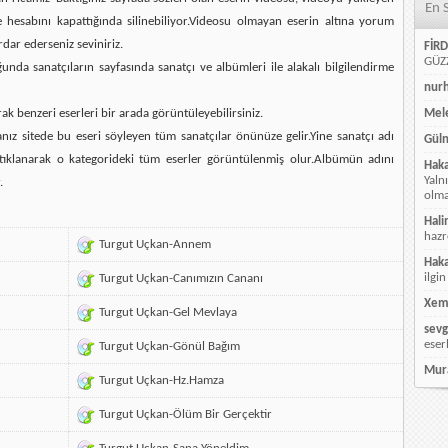
En 
e hesabını kapattığında silinebiliyor.Videosu olmayan eserin altına yorum
rdar ederseniz seviniriz.
FİRD
GÜZZ
da sanatçıların sayfasında sanatçı ve albümleri ile alakalı bilgilendirme
nur
rak benzeri eserleri bir arada görüntüleyebilirsiniz.
Mele
ız sitede bu eseri söyleyen tüm sanatçılar önünüze gelir.Yine sanatçı adı
Güln
ı tıklanarak o kategorideki tüm eserler görüntülenmiş olur.Albümün adını
Hak
Yaln
.
olmay
Hali
hazr
Turgut Uçkan-Annem
Hak
ilgin
Turgut Uçkan-Canımızın Cananı
Xem
Turgut Uçkan-Gel Mevlaya
sevg
eser
Turgut Uçkan-Gönül Bağım
Mur
Turgut Uçkan-Hz.Hamza
Turgut Uçkan-Ölüm Bir Gerçektir