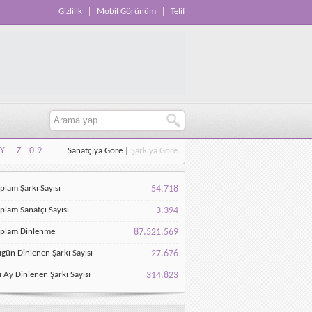
Gizlilik
Mobil Görünüm
Telif
Y
Z
0-9
Sanatçıya Göre
|
Şarkıya Göre
Y
Z
0-9
plam Şarkı Sayısı
54.718
plam Sanatçı Sayısı
3.394
oplam Dinlenme
87.521.569
gün Dinlenen Şarkı Sayısı
27.676
 Ay Dinlenen Şarkı Sayısı
314.823